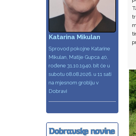
T
t
m
t
Katarina Mikulan
p
Sprovod pokojne Katarine
Mikulan, Matije Gupca 40,
rođene 31.10.1940. bit će u
subotu 08.08.2026. u 11 sati
na mjesnom groblju v
Dobravi