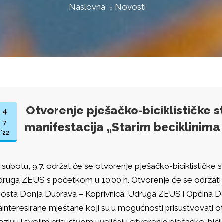
Naslovna
Novosti
Otvorenje pješačko-biciklističke s
4
7
manifestacija „Starim beciklinim
'22
 subotu, 9.7. održat će se otvorenje pješačko-biciklističke s
druga ZEUS s početkom u 10:00 h. Otvorenje će se održati 
osta Donja Dubrava – Koprivnica. Udruga ZEUS i Općina D
ainteresirane mještane koji su u mogućnosti prisustvovati
ozivu i svojim prisustvom uveličaju otvorenje pješačko-bicik