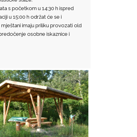
 alata s početkom u 14:30 h ispred
iji u 15:00 h održat će se i
mještani imaju priliku provozati old
z predočenje osobne iskaznice i