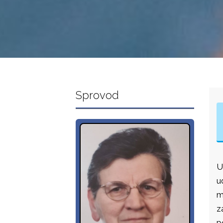
Sprovod
U
u
m
z
p