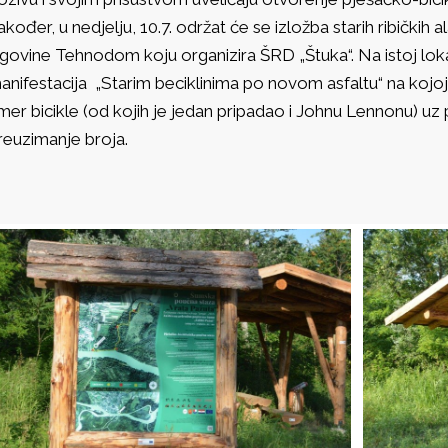
akođer, u nedjelju, 10.7. održat će se izložba starih ribičkih
rgovine Tehnodom koju organizira ŠRD „Štuka“. Na istoj lokac
anifestacija „Starim beciklinima po novom asfaltu“ na kojoj 
imer bicikle (od kojih je jedan pripadao i Johnu Lennonu) u
reuzimanje broja.