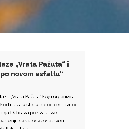
taze „Vrata Pažuta“ i
a po novom asfaltu“
taze „Vrata Pažuta“ koju organizira
kod ulaza u stazu, ispod cestovnog
onja Dubrava pozivaju sve
 otvorenju da se odazovu ovom
lističke staze.