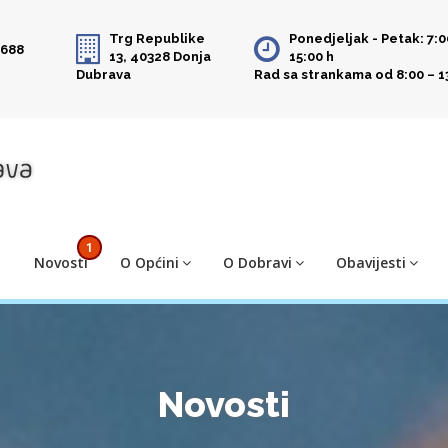
Trg Republike
Ponedjeljak - Petak: 7:0
 688
13, 40328 Donja
15:00 h
Dubrava
Rad sa strankama od 8:00 – 1
1
Novosti
O Općini
O Dobravi
Obavijesti
Novosti