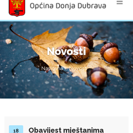
Novosti
Naslovna
Novosti
Obavijest mještanima
18