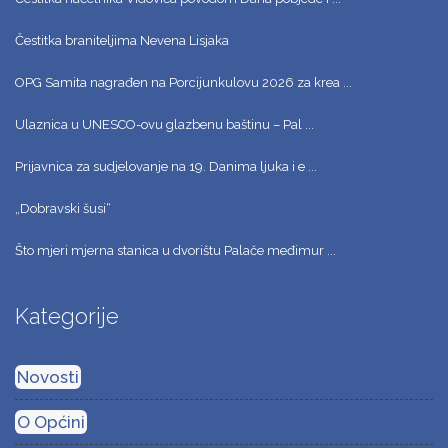
Čestitka braniteljima Nevena Lisjaka
OPG Samita nagrađen na Porcijunkulovu 2026 za krea ...
Ulaznica u UNESCO-ovu glazbenu baštinu – Pal ...
Prijavnica za sudjelovanje na 19. Danima ljuka i e ...
„Dobravski šusi“
Što mjeri mjerna stanica u dvorištu Palače međimur ...
Kategorije
Novosti
O Općini