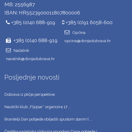
MB: 2556987
IBAN: HR5523900011807800006
+385 (0)40 688-919
+385 (0)91 6058-600
Općina
+385 (0)40 688-919
opcina@donjadubrava.hr
Načelnik
nacelnik@donjadubrava.hr
Posljednje novosti
Dobrava iz ptičje perspektive
Nautički klub „Fljojsar“ organizira 17 ...
Branitelji Dan pobjede obilježili spustom starim t ...
Čestitka načelnika Vidovića povodom Dana pobjede i ...