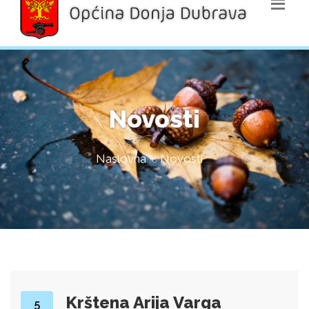
Novosti
Naslovna
Novosti
Krštena Arija Varga
5