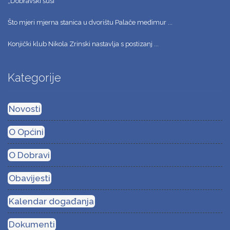
„Dobravski šusi“
Što mjeri mjerna stanica u dvorištu Palače međimur ...
Konjički klub Nikola Zrinski nastavlja s postizanj ...
Kategorije
Novosti
O Općini
O Dobravi
Obavijesti
Kalendar događanja
Dokumenti