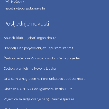
Načelnik
nacelnik@donjadubrava.hr
Posljednje novosti
Nautički klub „Fljojsar“ organizira 17 ...
Branitelji Dan pobjede obilježili spustom starim t ...
Čestitka načelnika Vidovića povodom Dana pobjede i ...
Čestitka braniteljima Nevena Lisjaka
OPG Samita nagrađen na Porcijunkulovu 2026 za krea ...
Ulaznica u UNESCO-ovu glazbenu baštinu – Pal ...
Prijavnica za sudjelovanje na 19. Danima ljuka i e ...