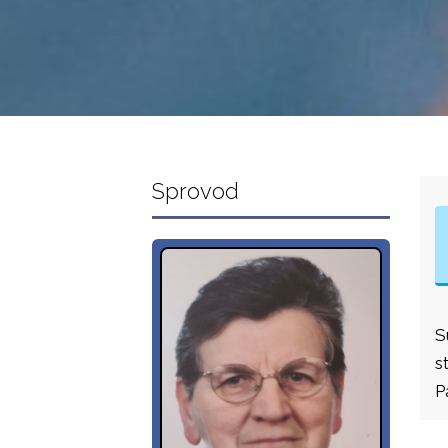
Sprovod
S
s
P