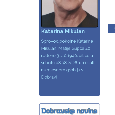
Katarina Mikulan
Sprovod pokojne Katarine
Mikulan, Matije Gupca 40,
rođene 31.10.1940. bit će u
subotu 08.08.2026. u 11 sati
na mjesnom groblju v
Dobravi