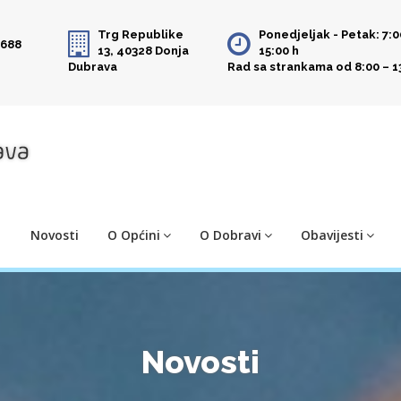
Trg Republike
Ponedjeljak - Petak: 7:0
 688
13, 40328 Donja
15:00 h
Dubrava
Rad sa strankama od 8:00 – 1
Novosti
O Općini
O Dobravi
Obavijesti
Novosti