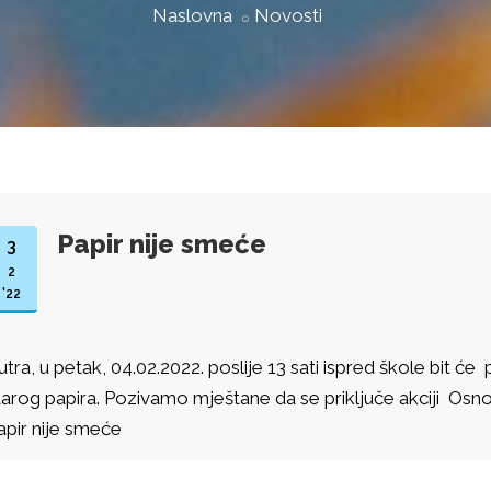
Naslovna
Novosti
Papir nije smeće
3
2
'22
utra, u petak, 04.02.2022. poslije 13 sati ispred škole bit će
tarog papira. Pozivamo mještane da se priključe akciji Os
apir nije smeće