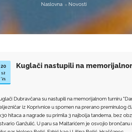
Naslovna
Novosti
Kuglači nastupili na memorijalno
20
12
'21
uglači Dubravčana su nastupili na memorijalnom turniru "Dar
eljezničar iz Koprivnice u spomen na prerano preminulog čla
x30 hitaca a nagrade su primila 3 najbolja tandema, bez obzir
stvario Ganžulić. U paru sa Maltarićem je osvojio brončanu m
iks par Helena Bolić-Fabić kao i Ljiljna Bolić-Hraščanec.