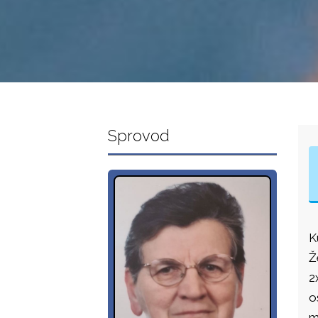
Sprovod
K
Ž
2
o
m