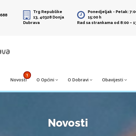
Trg Republike
Ponedjeljak - Petak: 7:0
 688
13, 40328 Donja
15:00 h
Dubrava
Rad sa strankama od 8:00 – 1
1
Novosti
O Općini
O Dobravi
Obavijesti
Novosti