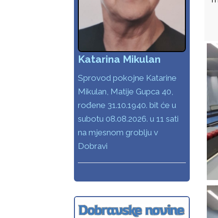
Katarina Mikulan
Sprovod pokojne Katarine
Mikulan, Matije Gupca 40,
rođene 31.10.1940. bit će u
subotu 08.08.2026. u 11 sati
na mjesnom groblju v
Dobravi