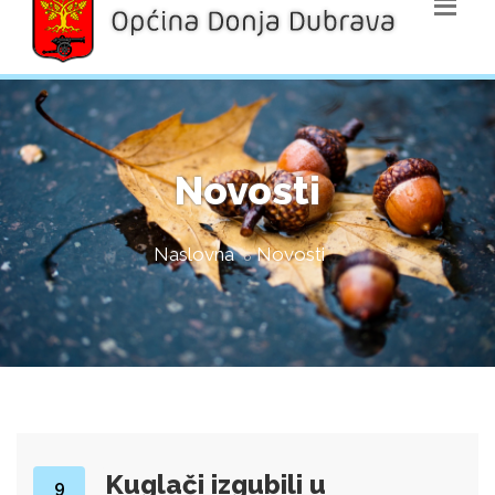
Novosti
Naslovna
Novosti
Kuglači izgubili u
9