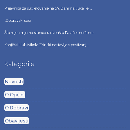
Prijavnica za sudjelovanje na 19. Danima ljuka i e ...
„Dobravski šusi“
Što mjeri mjerna stanica u dvorištu Palače međimur ...
Konjički klub Nikola Zrinski nastavlja s postizanj ...
Kategorije
Novosti
O Općini
O Dobravi
Obavijesti