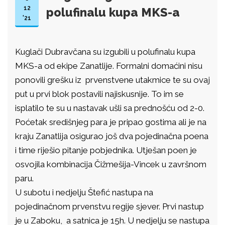
12
polufinalu kupa MKS-a
'21
Kuglači Dubravčana su izgubili u polufinalu kupa
MKS-a od ekipe Zanatlije. Formalni domaćini nisu
ponovili grešku iz prvenstvene utakmice te su ovaj
put u prvi blok postavili najiskusnije. To im se
isplatilo te su u nastavak ušli sa prednošću od 2-0.
Poćetak središnjeg para je pripao gostima ali je na
kraju Zanatlija osigurao još dva pojedinačna poena
i time riješio pitanje pobjednika. Utješan poen je
osvojila kombinacija Čižmešija-Vincek u završnom
paru.
U subotu i nedjelju Štefić nastupa na
pojedinačnom prvenstvu regije sjever. Prvi nastup
je u Zaboku, a satnica je 15h. U nedjelju se nastupa