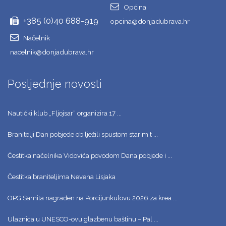
Općina
+385 (0)40 688-919
opcina@donjadubrava.hr
Načelnik
nacelnik@donjadubrava.hr
Posljednje novosti
Nautički klub „Fljojsar“ organizira 17 ...
Branitelji Dan pobjede obilježili spustom starim t ...
Čestitka načelnika Vidovića povodom Dana pobjede i ...
Čestitka braniteljima Nevena Lisjaka
OPG Samita nagrađen na Porcijunkulovu 2026 za krea ...
Ulaznica u UNESCO-ovu glazbenu baštinu – Pal ...