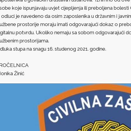
sobe koje ispunjavaju uvjet cijepljenja ili preboljena bolesti
 odluci je navedeno da osim zaposlenika u državnim i javn
lužbene prostorije moraju imati odgovarajući dokaz o prebol
igitalnu potvrdu. Ukoliko nemaju sa sobom odgovarajući doka
lužbenim prostorijama.
dluka stupa na snagu 16. studenog 2021. godine.
ROČELNICA
onika Žinić