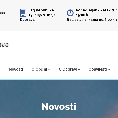
Trg Republike
Ponedjeljak - Petak: 7:0
 688
13, 40328 Donja
15:00 h
Dubrava
Rad sa strankama od 8:00 – 1
Novosti
O Općini
O Dobravi
Obavijesti
Novosti