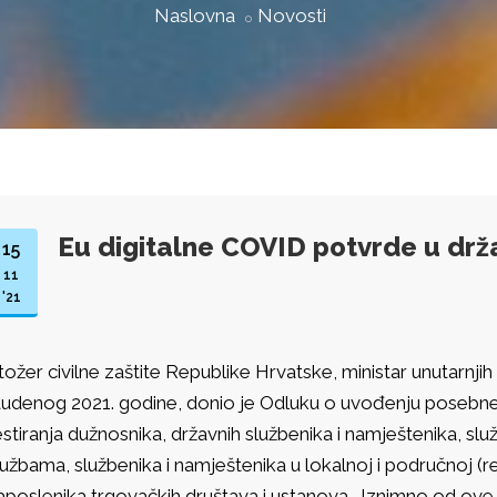
Naslovna
Novosti
Eu digitalne COVID potvrde u drž
15
11
'21
tožer civilne zaštite Republike Hrvatske, ministar unutarnji
tudenog 2021. godine, donio je Odluku o uvođenju posebn
estiranja dužnosnika, državnih službenika i namještenika, slu
lužbama, službenika i namještenika u lokalnoj i područnoj (
aposlenika trgovačkih društava i ustanova. Iznimno od ove 