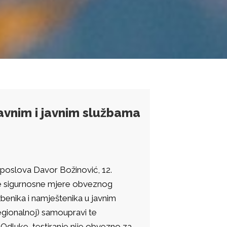
avnim i javnim službama
h poslova Davor Božinović, 12.
e sigurnosne mjere obveznog
žbenika i namještenika u javnim
regionalnoj) samoupravi te
Odluke, testiranje nije obvezno za