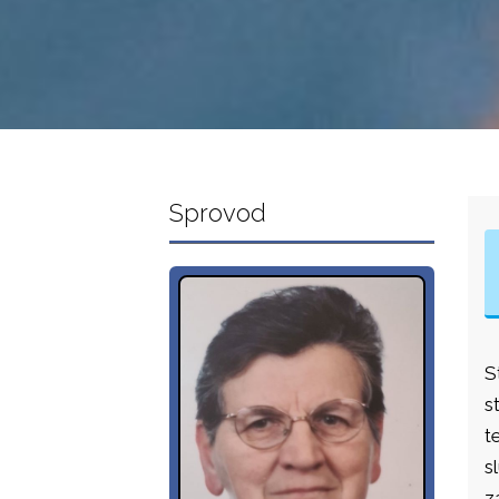
Sprovod
S
s
t
s
z