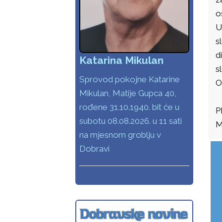
o
U
s
d
Katarina Mikulan
s
Sprovod pokojne Katarine
O
Mikulan, Matije Gupca 40,
rođene 31.10.1940. bit će u
P
subotu 08.08.2026. u 11 sati
M
na mjesnom groblju v
Dobravi