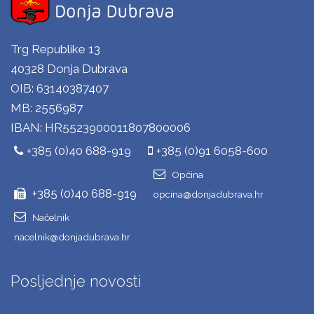
Trg Republike 13
40328 Donja Dubrava
OIB: 63140387407
MB: 2556987
IBAN: HR5523900011807800006
+385 (0)40 688-919
+385 (0)91 6058-600
Općina
+385 (0)40 688-919
opcina@donjadubrava.hr
Načelnik
nacelnik@donjadubrava.hr
Posljednje novosti