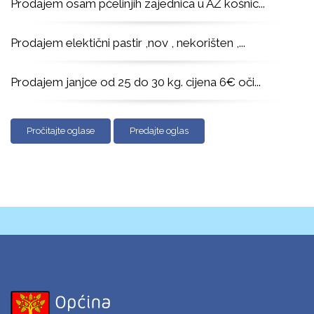
Prodajem osam pčelinjih zajednica u AŽ košnic
...
Prodajem elektični pastir ,nov , nekorišten ,
...
Prodajem janjce od 25 do 30 kg. cijena 6€ oči
...
Pročitajte oglase
Predajte oglas