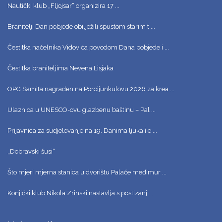
Nautički klub „Fljojsar“ organizira 17 ...
Branitelji Dan pobjede obilježili spustom starim t ...
Čestitka načelnika Vidovića povodom Dana pobjede i ...
Čestitka braniteljima Nevena Lisjaka
OPG Samita nagrađen na Porcijunkulovu 2026 za krea ...
Ulaznica u UNESCO-ovu glazbenu baštinu – Pal ...
Prijavnica za sudjelovanje na 19. Danima ljuka i e ...
„Dobravski šusi“
Što mjeri mjerna stanica u dvorištu Palače međimur ...
Konjički klub Nikola Zrinski nastavlja s postizanj ...