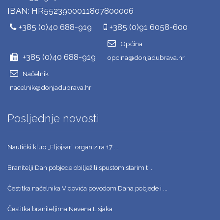
IBAN: HR5523900011807800006
+385 (0)40 688-919
+385 (0)91 6058-600
Općina
+385 (0)40 688-919
opcina@donjadubrava.hr
Načelnik
nacelnik@donjadubrava.hr
Posljednje novosti
Nautički klub „Fljojsar“ organizira 17 ...
Branitelji Dan pobjede obilježili spustom starim t ...
Čestitka načelnika Vidovića povodom Dana pobjede i ...
Čestitka braniteljima Nevena Lisjaka