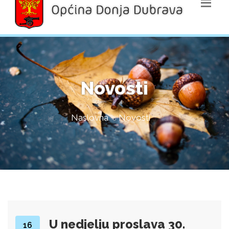
Novosti
Naslovna
Novosti
U nedjelju proslava 30.
16