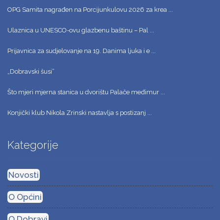
OPG Samita nagrađen na Porcijunkulovu 2026 za krea ...
Ulaznica u UNESCO-ovu glazbenu baštinu – Pal ...
Prijavnica za sudjelovanje na 19. Danima ljuka i e ...
„Dobravski šusi“
Što mjeri mjerna stanica u dvorištu Palače međimur ...
Konjički klub Nikola Zrinski nastavlja s postizanj ...
Kategorije
Novosti
O Općini
O Dobravi