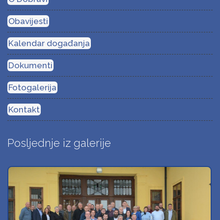
Obavijesti
Kalendar događanja
Dokumenti
Fotogalerija
Kontakt
Posljednje iz galerije