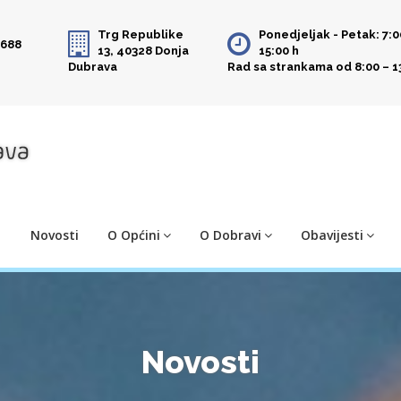
Trg Republike
Ponedjeljak - Petak: 7:0
 688
13, 40328 Donja
15:00 h
Dubrava
Rad sa strankama od 8:00 – 1
Novosti
O Općini
O Dobravi
Obavijesti
Novosti