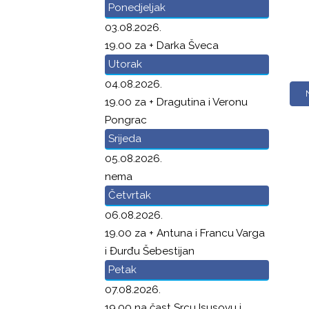
Ponedjeljak
03.08.2026.
19.00 za + Darka Šveca
Utorak
04.08.2026.
19.00 za + Dragutina i Veronu
Pongrac
Srijeda
05.08.2026.
nema
Četvrtak
06.08.2026.
19.00 za + Antuna i Francu Varga
i Đurđu Šebestijan
Petak
07.08.2026.
19.00 na čast Srcu Isusovu i