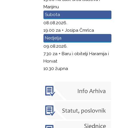
Marijinu
Subota
08.08.2026.
19.00 za + Josipa Čmrlca
Nedjelja
09.08.2026.
7.30 za + Baru i obitelji Haramija i
Horvat
10.30 župna