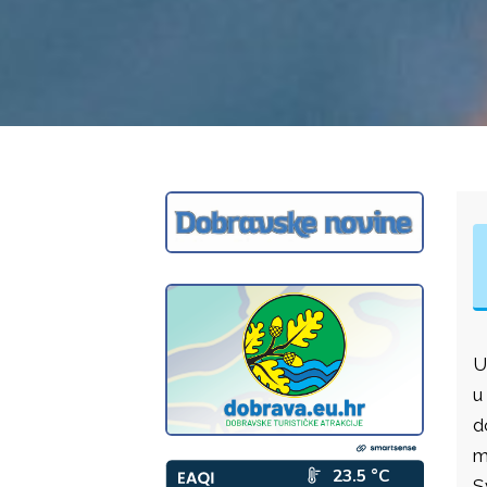
U
u
d
m
S