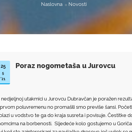
Naslovna
Novosti
Poraz nogometaša u Jurovcu
25
5
'21
 nedjeljnoj utakmici u Jurovcu Dubravčan je poražen rezultat
 prvom poluvremenu no promašili smo previše šansi. Poč
olazi u vodstvo te ga do kraja susreta i povisuje. Čestitke 
omcima na borbenosti. Sljedeće kolo gostujemo u Goriča
vi koji ste zainteresirani za navijačke dresove još uvijek se m