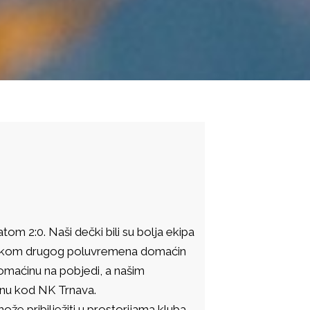
om 2:0. Naši dečki bili su bolja ekipa
etkom drugog poluvremena domaćin
domaćinu na pobjedi, a našim
nu kod NK Trnava.
ože pribilježiti u prostorijama kluba.