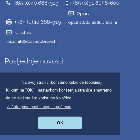
+385 (0)40 688-919
+385 (0)91 6058-600
Općina
+385 (0)40 688-919
opcina@donjadubrava.hr
Načelnik
nacelnik@donjadubrava.hr
Posljednje novosti
Nautički klub „Fljojsar“ organizira 17 ...
Na ovoj stranici koristimo kolačiće (cookies).
Klikom na "OK" i nastavkom korištenja stranice smatramo
Branitelji Dan pobjede obilježili spustom starim t ...
da se slažete što koristimo kolačiće.
Čestitka načelnika Vidovića povodom Dana pobjede i ...
Zaštita privatnosti i uvjeti korištenja
Čestitka braniteljima Nevena Lisjaka
OK
OPG Samita nagrađen na Porcijunkulovu 2026 za krea ...