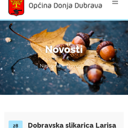
Novosti
Naslovna
Novosti
Dobravska slikarica Larisa
28