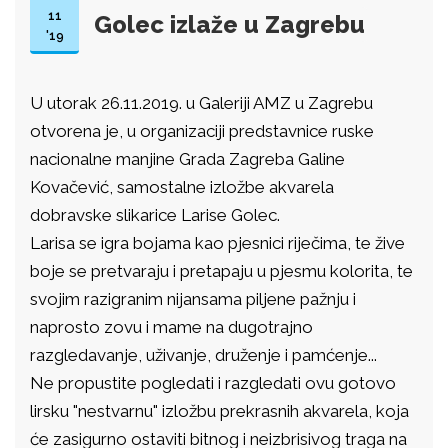
11
Golec izlaže u Zagrebu
'19
U utorak 26.11.2019. u Galeriji AMZ u Zagrebu
otvorena je, u organizaciji predstavnice ruske
nacionalne manjine Grada Zagreba Galine
Kovačević, samostalne izložbe akvarela
dobravske slikarice Larise Golec.
Larisa se igra bojama kao pjesnici riječima, te žive
boje se pretvaraju i pretapaju u pjesmu kolorita, te
svojim razigranim nijansama piljene pažnju i
naprosto zovu i mame na dugotrajno
razgledavanje, uživanje, druženje i pamćenje...
Ne propustite pogledati i razgledati ovu gotovo
lirsku "nestvarnu" izložbu prekrasnih akvarela, koja
će zasigurno ostaviti bitnog i neizbrisivog traga na