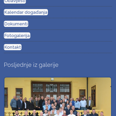
Obavijesti
Kalendar događanja
Dokumenti
Fotogalerija
Kontakt
Posljednje iz galerije