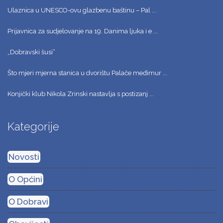
Ulaznica u UNESCO-ovu glazbenu baštinu – Pal ...
Prijavnica za sudjelovanje na 19. Danima ljuka i e ...
„Dobravski šusi“
Što mjeri mjerna stanica u dvorištu Palače međimur ...
Konjički klub Nikola Zrinski nastavlja s postizanj ...
Kategorije
Novosti
O Općini
O Dobravi