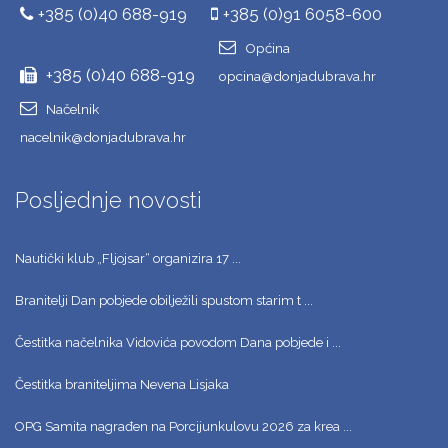
+385 (0)40 688-919
+385 (0)91 6058-600
Općina
+385 (0)40 688-919
opcina@donjadubrava.hr
Načelnik
nacelnik@donjadubrava.hr
Posljednje novosti
Nautički klub „Fljojsar“ organizira 17 ...
Branitelji Dan pobjede obilježili spustom starim t ...
Čestitka načelnika Vidovića povodom Dana pobjede i ...
Čestitka braniteljima Nevena Lisjaka
OPG Samita nagrađen na Porcijunkulovu 2026 za krea ...