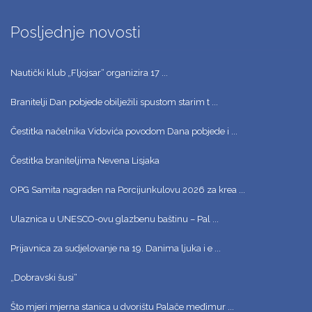
Posljednje novosti
Nautički klub „Fljojsar“ organizira 17 ...
Branitelji Dan pobjede obilježili spustom starim t ...
Čestitka načelnika Vidovića povodom Dana pobjede i ...
Čestitka braniteljima Nevena Lisjaka
OPG Samita nagrađen na Porcijunkulovu 2026 za krea ...
Ulaznica u UNESCO-ovu glazbenu baštinu – Pal ...
Prijavnica za sudjelovanje na 19. Danima ljuka i e ...
„Dobravski šusi“
Što mjeri mjerna stanica u dvorištu Palače međimur ...