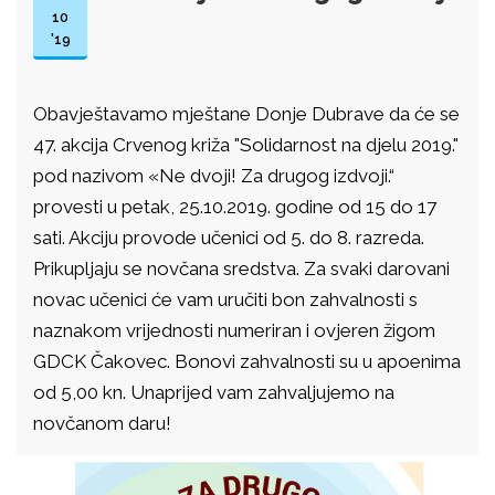
10
'19
Obavještavamo mještane Donje Dubrave da će se
47. akcija Crvenog križa "Solidarnost na djelu 2019."
pod nazivom «Ne dvoji! Za drugog izdvoji.“
provesti u petak, 25.10.2019. godine od 15 do 17
sati. Akciju provode učenici od 5. do 8. razreda.
Prikupljaju se novčana sredstva. Za svaki darovani
novac učenici će vam uručiti bon zahvalnosti s
naznakom vrijednosti numeriran i ovjeren žigom
GDCK Čakovec. Bonovi zahvalnosti su u apoenima
od 5,00 kn. Unaprijed vam zahvaljujemo na
novčanom daru!