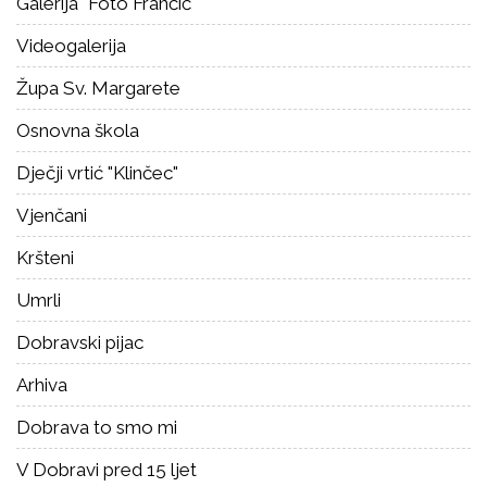
Galerija "Foto Frančić"
Videogalerija
Župa Sv. Margarete
Osnovna škola
Dječji vrtić "Klinčec"
Vjenčani
Kršteni
Umrli
Dobravski pijac
Arhiva
Dobrava to smo mi
V Dobravi pred 15 ljet