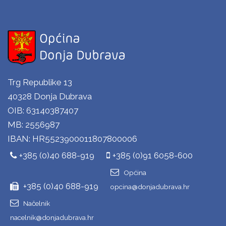
Trg Republike 13
40328 Donja Dubrava
OIB: 63140387407
MB: 2556987
IBAN: HR5523900011807800006
+385 (0)40 688-919
+385 (0)91 6058-600
Općina
+385 (0)40 688-919
opcina@donjadubrava.hr
Načelnik
nacelnik@donjadubrava.hr