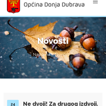
Novosti
Naslovna
Novosti
Ne dvoji! Za drugog izdvoji.
24