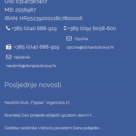
OIB: 63140387407
MB: 2556987
IBAN: HR5523900011807800006
+385 (0)40 688-919
+385 (0)91 6058-600
Općina
+385 (0)40 688-919
opcina@donjadubrava.hr
Načelnik
nacelnik@donjadubrava.hr
Posljednje novosti
Nautički klub „Fljojsar“ organizira 17 ...
Branitelji Dan pobjede obilježili spustom starim t ...
Čestitka načelnika Vidovića povodom Dana pobjede i ...