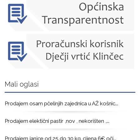
Mali oglasi
Prodajem osam pčelinjih zajednica u AŽ košnic
...
Prodajem elektični pastir ,nov , nekorišten ,
...
Prodajem janjce od 25 do 30 kg. cijena 6€ oči
...