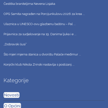
Čestitka braniteljima Nevena Lisjaka
OPG Samita nagrađen na Porcijunkulovu 2026 za krea ...
Ulaznica u UNESCO-ovu glazbenu baštinu – Pal ...
Prijavnica za sudjelovanje na 19. Danima ljuka i e ...
„Dobravski šusi“
Što mjeri mjerna stanica u dvorištu Palače međimur ...
Konjički klub Nikola Zrinski nastavlja s postizanj ...
Kategorije
Novosti
O Općini