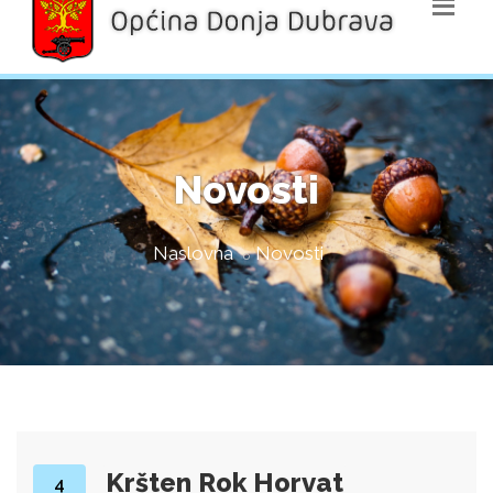
Novosti
Naslovna
Novosti
Kršten Rok Horvat
4