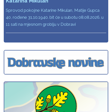
Katarina Mikulan
Sprovod pokojne Katarine Mikulan, Matije Gupca
40, rođene 31.10.1940. bit će u subotu 08.08.2026. u
11 sati na mjesnom groblju v Dobravi