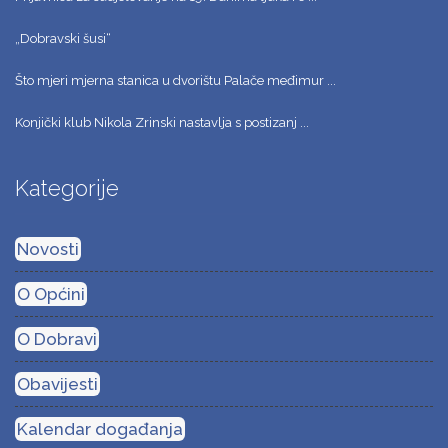
„Dobravski šusi“
Što mjeri mjerna stanica u dvorištu Palače međimur ...
Konjički klub Nikola Zrinski nastavlja s postizanj ...
Kategorije
Novosti
O Općini
O Dobravi
Obavijesti
Kalendar događanja