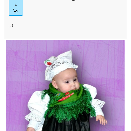
1
'19
:-)