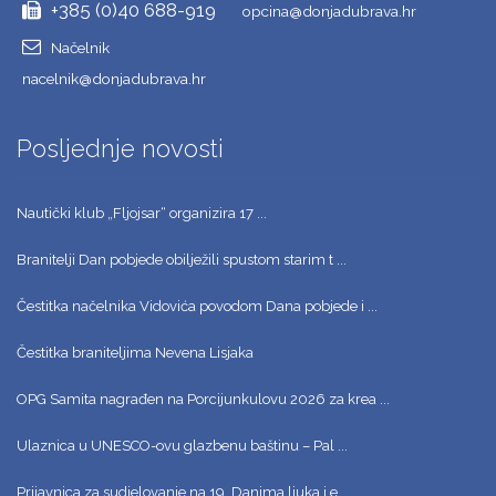
+385 (0)40 688-919
opcina@donjadubrava.hr
Načelnik
nacelnik@donjadubrava.hr
Posljednje novosti
Nautički klub „Fljojsar“ organizira 17 ...
Branitelji Dan pobjede obilježili spustom starim t ...
Čestitka načelnika Vidovića povodom Dana pobjede i ...
Čestitka braniteljima Nevena Lisjaka
OPG Samita nagrađen na Porcijunkulovu 2026 za krea ...
Ulaznica u UNESCO-ovu glazbenu baštinu – Pal ...
Prijavnica za sudjelovanje na 19. Danima ljuka i e ...