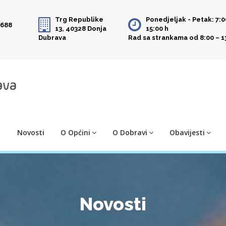
Trg Republike
Ponedjeljak - Petak: 7:0
 688
13, 40328 Donja
15:00 h
Dubrava
Rad sa strankama od 8:00 – 1
Novosti
O Općini
O Dobravi
Obavijesti
Novosti