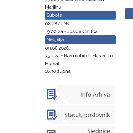
Marijinu
Subota
08.08.2026.
19.00 za + Josipa Čmrlca
Nedjelja
09.08.2026.
7.30 za + Baru i obitelji Haramija i
Horvat
10.30 župna