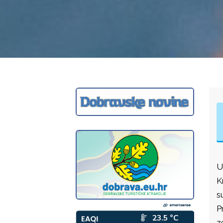
U
K
s
P
z