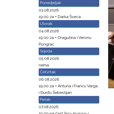
Ponedjeljak
03.08.2026.
19.00 za + Darka Šveca
Utorak
04.08.2026.
19.00 za + Dragutina i Veronu
Pongrac
Srijeda
05.08.2026.
nema
Četvrtak
06.08.2026.
19.00 za + Antuna i Francu Varga
i Đurđu Šebestijan
Petak
07.08.2026.
19.00 na čast Srcu Isusovu i