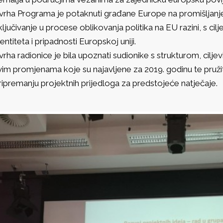
vrha Programa je potaknuti građane Europe na promišljanje 
ključivanje u procese oblikovanja politika na EU razini, s c
dentiteta i pripadnosti Europskoj uniji.
vrha radionice je bila upoznati sudionike s strukturom, ciljev
vim promjenama koje su najavljene za 2019. godinu te pruži
ripremanju projektnih prijedloga za predstojeće natječaje.