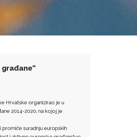
a građane“
e Hrvatske organizirao je u
đane 2014-2020. na kojoj je
i promiče suradnju europskih
est i aktivno europsko građanstvo.