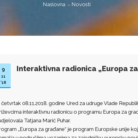
Naslovna
Novosti
Interaktivna radionica „Europa z
9
11
'18
 četvrtak 08.11.2018. godine Ured za udruge Vlade Republik
riževcima interaktivnu radionicu o programu Europa za gra
udjelovala Tatjana Marić Puhar.
rogram „Europa za građane“ je program Europske unije koj
emalja u područjima vezanima za zajedničku europsku povij