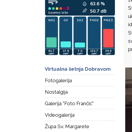
S
u
i
S
s
p
Virtualna šetnja Dobravom
Fotogalerija
Nostalgija
Galerija "Foto Frančić"
Videogalerija
Župa Sv. Margarete