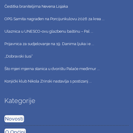
Čestitka braniteljima Nevena Lisjaka
OPG Samita nagrađen na Porcijunkulovu 2026 za krea ...
Ulaznica u UNESCO-ovu glazbenu baštinu – Pal ...
Prijavnica za sudjelovanje na 19. Danima ljuka i e ...
„Dobravski šusi“
Što mjeri mjerna stanica u dvorištu Palače međimur ...
Konjički klub Nikola Zrinski nastavlja s postizanj ...
Kategorije
Novosti
O Općini