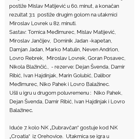
postiže Mislav Matijević u 60. minut, a konačan
rezultat 3:1 postiže drugim golom na utakmici
Miroslav Lovrek u 82. minuti.
Sastav: Tomica Međimurec, Mislav Matijević,
Miroslav Jančijev, Dominik Jadan -kapetan,
Damjan Jadan, Marko Matulin, Neven Andrlon,
Lovro Rebrek, Miroslav Lovrek, Goran Posavec,
Nikola Blažinčić., - rezerve: Dejan Švenda, Damir
Ribić, Ivan Hajdinjak, Marin Golubić, Dalibor
Međimurec, Niko Pahek i Lovro Balažinec.
Ušli u igru u drugom poluvremenu : Niko Pahek,
Dejan Švenda, Damir Ribić, Ivan Hajdinjak i Lovro
Balažinec.
Iduće 7. kolo NK „Dubravčan“ gostuje kod NK
„Croatia“ iz Orehovice. Utakmica se igra u