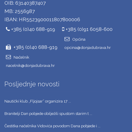
OIB: 63140387407
MB: 2556987
IBAN: HR5523900011807800006
+385 (0)40 688-919
+385 (0)91 6058-600
Općina
+385 (0)40 688-919
opcina@donjadubrava.hr
Načelnik
nacelnik@donjadubrava.hr
Posljednje novosti
Nautički klub „Fljojsar“ organizira 17 ...
Branitelji Dan pobjede obilježili spustom starim t ...
Čestitka načelnika Vidovića povodom Dana pobjede i ...