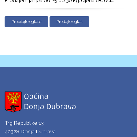
Prodajem janjce od 25 do 30 kg. cijena 6€ oči
...
Pročitajte oglase
Predajte oglas
Trg Republike 13
40328 Donja Dubrava