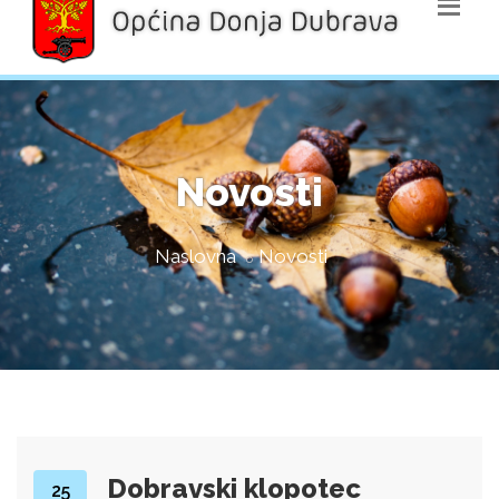
Novosti
Naslovna
Novosti
Dobravski klopotec
25