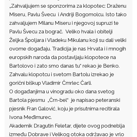
„Zahvaljujem se sponzorima za klopotec: Draženu
Miseru, Pavlu Švecu i Andriji Bogomolcu. Isto tako
zahvaljujem Milanu Miseru i njegovoj supruzi te
Pavlu Švecu za bograč. Veliko hvala i obitelji
Željka Špoljara i Vladeku Mikulanu koji su dali veliki
ovome događaju. Tradicija je nas Hrvata i i mnogih
europskih naroda da postavljaju klopotece na
Bartolovo i zato smo danas tu“ rekao je Benko.
Zahvalu klopotcu i svetom Bartolu izrekao je
gorični biškup Vladimir Čmrlec Čarli.
O događanjima u vinogradu oko dana svetog
Bartola pjesmu „Črn-bel“ je napisao peteranski
pjesnik Fran Galović, koju je prisutnima recitirala
Ivona Međimurec.
Akademik Dragutin Feletar, dijete ovog podneblja
između Dobrave i Velikog otoka održavao je vrlo