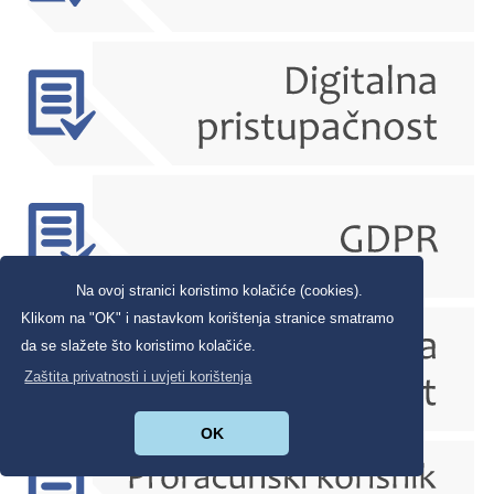
Na ovoj stranici koristimo kolačiće (cookies).
Klikom na "OK" i nastavkom korištenja stranice smatramo
da se slažete što koristimo kolačiće.
Zaštita privatnosti i uvjeti korištenja
OK