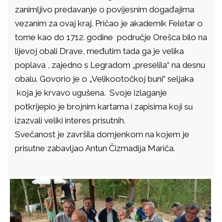
zanimljivo predavanje o povijesnim događajima
vezanim za ovaj kraj. Pričao je akademik Feletar o
tome kao do 1712. godine područje Orešca bilo na
lijevoj obali Drave, međutim tada ga je velika
poplava , zajedno s Legradom „preselila“ na desnu
obalu. Govorio je o „Velikootočkoj buni“ seljaka
koja je krvavo ugušena. Svoje izlaganje
potkrijepio je brojnim kartama i zapisima koji su
izazvali veliki interes prisutnih.
Svečanost je završila domjenkom na kojem je
prisutne zabavljao Antun Čizmadija Mariča.