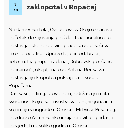
8
zaklopotal v Ropačaj
'18
Na dan sv Bartola, (24. kolovoza) koji označava
početak dozrijevanja grožđa, tradicionalno su se
postavljali klopotci u vinograde kako bi sačuvali
grožđe od ptica. Upravo taj dan odabrala je
neformalna grupa građana „Dobravski goričanci i
goričanke“ , okupljena oko Antuna Benka za
postavljanje klopotca pokraj stare koče u
Ropačama.
Dan kasnije, tim je povodom, održana je mala
svečanost kojoj su prisustvovali brojni goričanci
koji imaju vinograde u Orešcu i Mrtvički. Prisutne je
pozdravio Antun Benko inicijator svih događanja
posljednjih nekoliko godina u Orešcu.