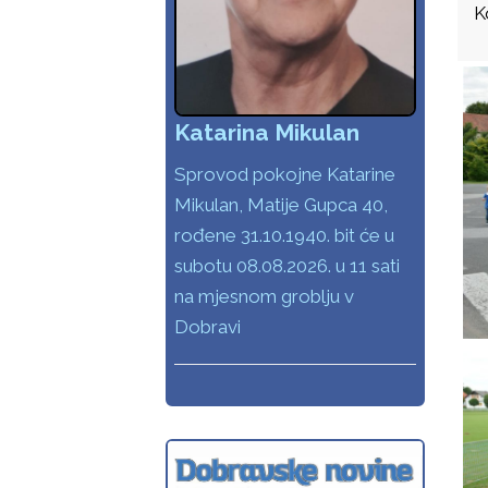
K
Katarina Mikulan
Sprovod pokojne Katarine
Mikulan, Matije Gupca 40,
rođene 31.10.1940. bit će u
subotu 08.08.2026. u 11 sati
na mjesnom groblju v
Dobravi