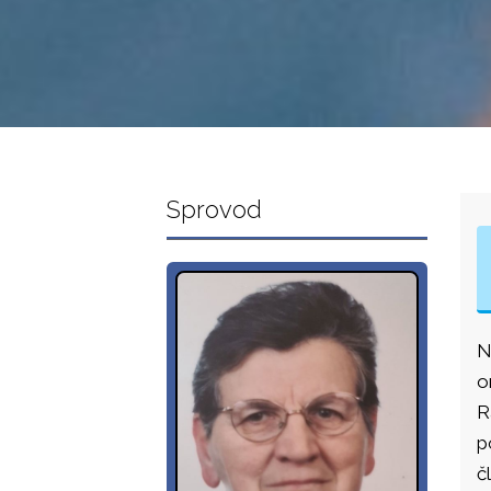
Sprovod
N
o
R
p
č