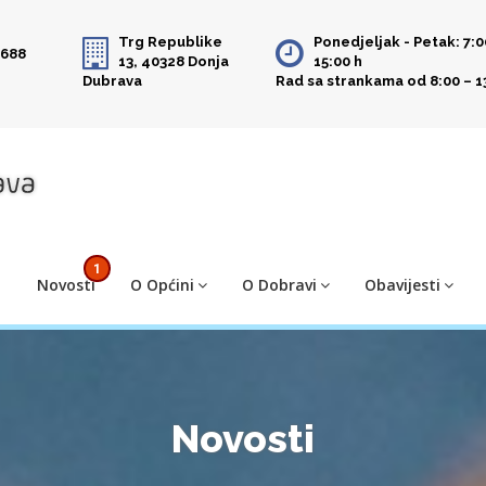
Trg Republike
Ponedjeljak - Petak: 7:0
 688
13, 40328 Donja
15:00 h
Dubrava
Rad sa strankama od 8:00 – 1
1
Novosti
O Općini
O Dobravi
Obavijesti
Novosti