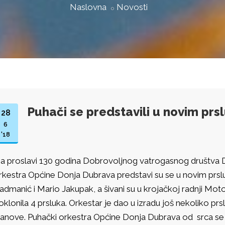
Naslovna
Novosti
Puhači se predstavili u novim prs
28
6
'18
a proslavi 130 godina Dobrovoljnog vatrogasnog društva 
rkestra Općine Donja Dubrava predstavi su se u novim prsluc
admanić i Mario Jakupak, a šivani su u krojačkoj radnji Moto S
oklonila 4 prsluka. Orkestar je dao u izradu još nekoliko pr
lanove. Puhački orkestra Općine Donja Dubrava od srca se 