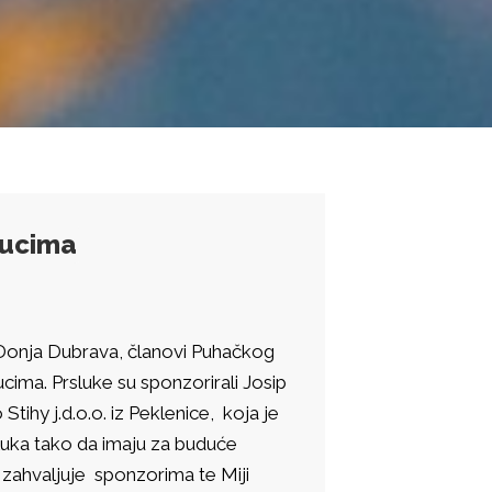
lucima
Donja Dubrava, članovi Puhačkog
ima. Prsluke su sponzorirali Josip
tihy j.d.o.o. iz Peklenice, koja je
sluka tako da imaju za buduće
zahvaljuje sponzorima te Miji