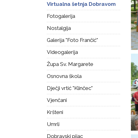
Virtualna šetnja Dobravom
Fotogalerija
Nostalgija
Galerija "Foto Frančić"
Videogalerija
Župa Sv. Margarete
Osnovna škola
Dječji vrtić "Klinčec"
Vjenčani
Kršteni
Umrli
Dobravski pijac