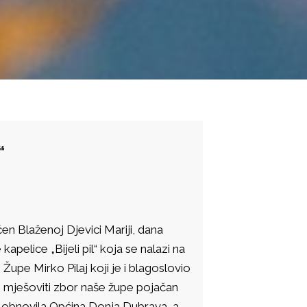
“
n Blaženoj Djevici Mariji, dana
pelice „Bijeli pil“ koja se nalazi na
Župe Mirko Pilaj koji je i blagoslovio
i mješoviti zbor naše župe pojačan
 obnovila Općina Donja Dubrava, a