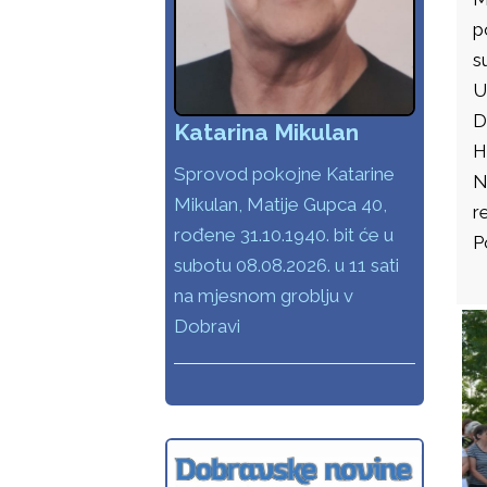
p
s
U
D
Katarina Mikulan
H
Sprovod pokojne Katarine
N
Mikulan, Matije Gupca 40,
re
rođene 31.10.1940. bit će u
P
subotu 08.08.2026. u 11 sati
na mjesnom groblju v
Dobravi