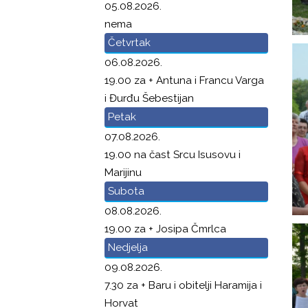
05.08.2026.
nema
Četvrtak
06.08.2026.
19.00 za + Antuna i Francu Varga
i Đurđu Šebestijan
Petak
07.08.2026.
19.00 na čast Srcu Isusovu i
Marijinu
Subota
08.08.2026.
19.00 za + Josipa Čmrlca
Nedjelja
09.08.2026.
7.30 za + Baru i obitelji Haramija i
Horvat