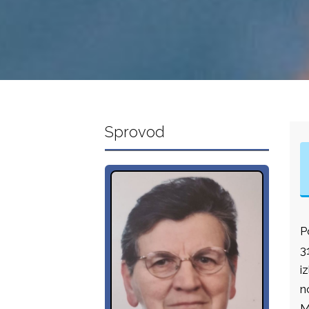
Sprovod
P
3
i
n
M