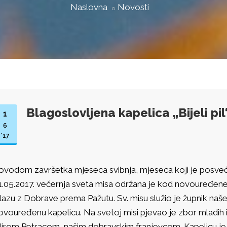
Naslovna
Novosti
Blagoslovljena kapelica „Bijeli pil
1
6
'17
ovodom završetka mjeseca svibnja, mjeseca koji je posveće
1.05.2017. večernja sveta misa održana je kod novouređene ka
zlazu z Dobrave prema Pažutu. Sv. misu služio je župnik naše 
ovouređenu kapelicu. Na svetoj misi pjevao je zbor mladih 
irom Petracom, našim dobravskim franjevcom. Kapelicu je