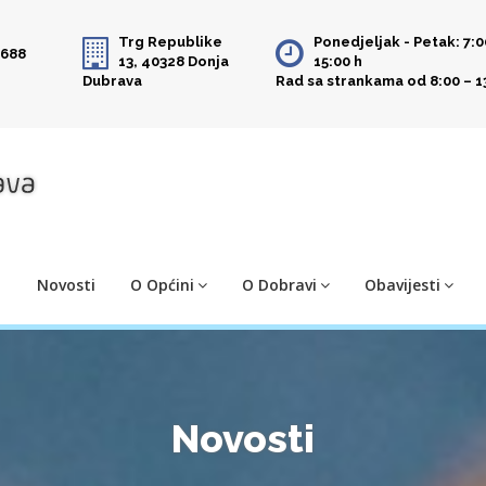
Trg Republike
Ponedjeljak - Petak: 7:0
 688
13, 40328 Donja
15:00 h
Dubrava
Rad sa strankama od 8:00 – 1
Novosti
O Općini
O Dobravi
Obavijesti
Novosti