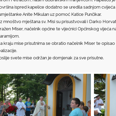
ovršina ispred kapelice dodatno se uredila sadnjom cvijeća 
umještanke Anite Mikulan uz pomoć Katice Punčikar.
z mnoštvo mještana sv. Misi su prisustvovali i Darko Horvat
ražen Miser, načelnik općine te vijećnici Općinskog vijeća
aramijom.
a kraju mise prisutnima se obratio načelnik Miser te opisao
alizacije.
oslije svete mise održan je domjenak za sve prisutne.