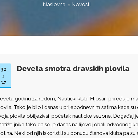
Naslovna
Novosti
Deveta smotra dravskih plovila
30
4
'17
evetu godinu za redom, Nautički klub ´Fljosar´ priređuje m
lovila. Tako je bilo i danas u prijepodnevnim satima kada su 
voja plovila obilježivši početak nautičke sezone. Događaj je 
natiželjnika tako da se je danas na lijevoj obali odvodnog k
totina. Neki od njih iskoristili su ponudu članova kluba pa 