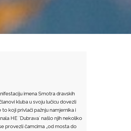
anifestaciju imena Smotra dravskih
članovi kluba u svoju lučicu dovezli
to koji privlači pažnju namjernika i
anala HE ´Dubrava´ našlo njih nekoliko
su se provezli čamcima „od mosta do