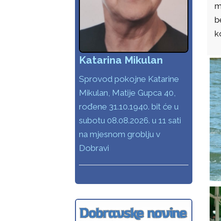
m
b
k
Katarina Mikulan
Sprovod pokojne Katarine
Mikulan, Matije Gupca 40,
rođene 31.10.1940. bit će u
subotu 08.08.2026. u 11 sati
na mjesnom groblju v
Dobravi