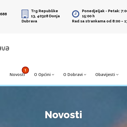
Trg Republike
Ponedjeljak - Petak: 7:0
 688
13, 40328 Donja
15:00 h
Dubrava
Rad sa strankama od 8:00 – 1
1
Novosti
O Općini
O Dobravi
Obavijesti
Novosti