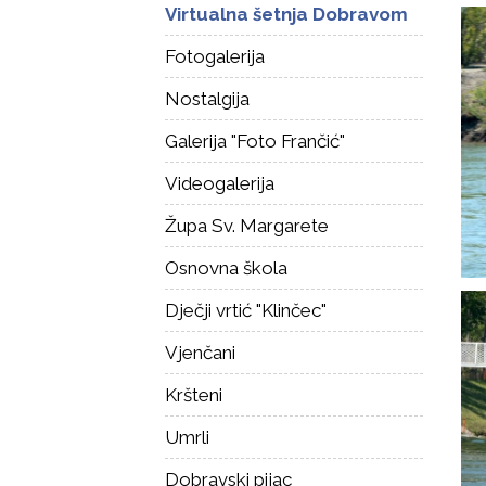
Virtualna šetnja Dobravom
Fotogalerija
Nostalgija
Galerija "Foto Frančić"
Videogalerija
Župa Sv. Margarete
Osnovna škola
Dječji vrtić "Klinčec"
Vjenčani
Kršteni
Umrli
Dobravski pijac