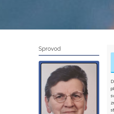
Sprovod
D
p
s
z
s