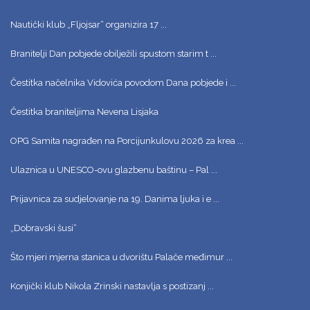
Nautički klub „Fljojsar“ organizira 17 ...
Branitelji Dan pobjede obilježili spustom starim t ...
Čestitka načelnika Vidovića povodom Dana pobjede i ...
Čestitka braniteljima Nevena Lisjaka
OPG Samita nagrađen na Porcijunkulovu 2026 za krea ...
Ulaznica u UNESCO-ovu glazbenu baštinu – Pal ...
Prijavnica za sudjelovanje na 19. Danima ljuka i e ...
„Dobravski šusi“
Što mjeri mjerna stanica u dvorištu Palače međimur ...
Konjički klub Nikola Zrinski nastavlja s postizanj ...