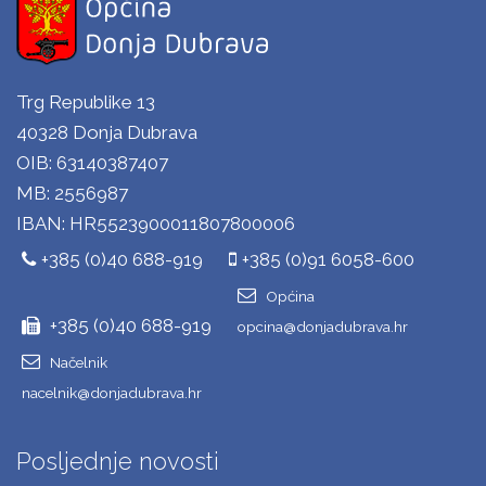
Trg Republike 13
40328 Donja Dubrava
OIB: 63140387407
MB: 2556987
IBAN: HR5523900011807800006
+385 (0)40 688-919
+385 (0)91 6058-600
Općina
+385 (0)40 688-919
opcina@donjadubrava.hr
Načelnik
nacelnik@donjadubrava.hr
Posljednje novosti