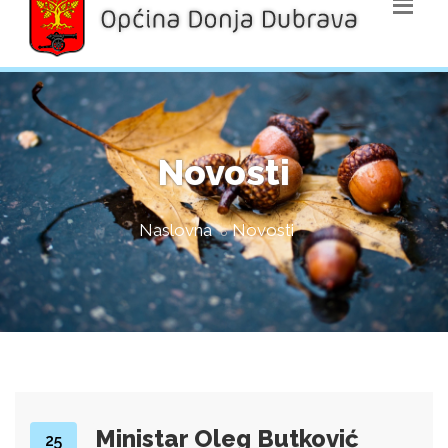
Novosti
Naslovna
Novosti
Ministar Oleg Butković
25