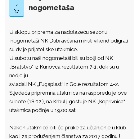
2
nogometaša
'17
U sklopu priprema za nadolazeću sezonu,
nogometaši NK Dubravčana minuli vikend odigrali
su dvije prijateljske utakmice.
U subotu naši nogometaši bili su bolji od NK
„Bratstvo“ iz Kunovca rezultatom 7-1, dok su u
nedjelju
svladali NK „Fugaplast“ iz Gole rezultatom 4-2.
Sljedeća pripremna utakmica na rasporedu je ove
subote (18.02.), na Krbulji gostuje NK „Koprivnica“
utakmica počinje u 19.00 sati.
Nakon utakmice biti će prilike za učlanjenje u klub
kao i za produženjem članstva za 2017 godinu !