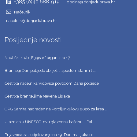
+385 (0)40 688-919
opcina@donjadubrava.hr
Načelnik
nacelnik@donjadubrava.hr
Posljednje novosti
Nautički klub „Fljojsar“ organizira 17 ...
Branitelji Dan pobjede obilježili spustom starim t ...
Čestitka načelnika Vidovića povodom Dana pobjede i ...
Čestitka braniteljima Nevena Lisjaka
OPG Samita nagrađen na Porcijunkulovu 2026 za krea ...
Ulaznica u UNESCO-ovu glazbenu baštinu – Pal ...
Prijavnica za sudjelovanje na 19. Danima ljuka i e ...