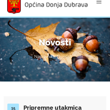
Novosti
Naslovna
Novosti
Pripremne utakmica
15