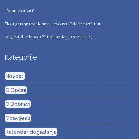
„Dobravski šusi“
Što mjeri mjerna stanica u dvorištu Palače međimur ...
Konjički klub Nikola Zrinski nastavlja s postizanj ...
Kategorije
Novosti
O Općini
O Dobravi
Obavijesti
Kalendar događanja