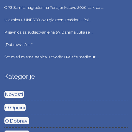
OPG Samita nagrađen na Porcijunkulovu 2026 za krea ...
Ulaznica u UNESCO-ovu glazbenu baštinu – Pal ...
Prijavnica za sudjelovanje na 19. Danima ljuka i e ...
„Dobravski šusi“
Što mjeri mjerna stanica u dvorištu Palače međimur ...
Kategorije
Novosti
O Općini
O Dobravi