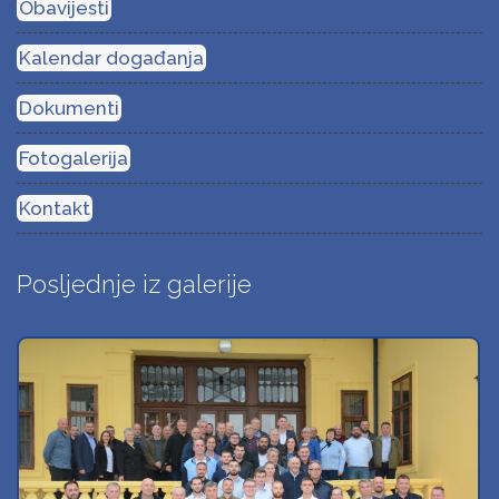
Obavijesti
Kalendar događanja
Dokumenti
Fotogalerija
Kontakt
Posljednje iz galerije