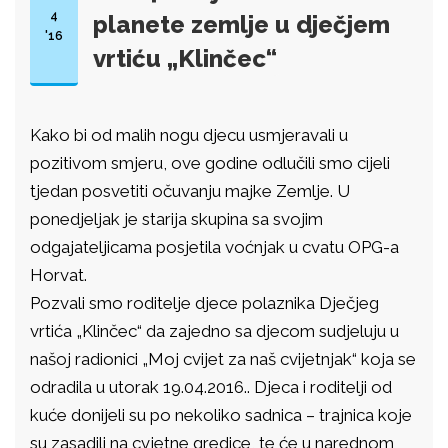
4
planete zemlje u dječjem
'16
vrtiću „Klinčec“
Kako bi od malih nogu djecu usmjeravali u
pozitivom smjeru, ove godine odlučili smo cijeli
tjedan posvetiti očuvanju majke Zemlje. U
ponedjeljak je starija skupina sa svojim
odgajateljicama posjetila voćnjak u cvatu OPG-a
Horvat.
Pozvali smo roditelje djece polaznika Dječjeg
vrtića „Klinčec“ da zajedno sa djecom sudjeluju u
našoj radionici „Moj cvijet za naš cvijetnjak“ koja se
odradila u utorak 19.04.2016.. Djeca i roditelji od
kuće donijeli su po nekoliko sadnica – trajnica koje
su zasadili na cvjetne gredice, te će u narednom