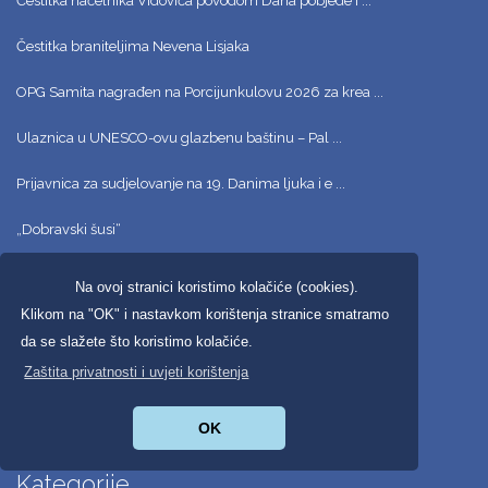
Čestitka načelnika Vidovića povodom Dana pobjede i ...
Čestitka braniteljima Nevena Lisjaka
OPG Samita nagrađen na Porcijunkulovu 2026 za krea ...
Ulaznica u UNESCO-ovu glazbenu baštinu – Pal ...
Prijavnica za sudjelovanje na 19. Danima ljuka i e ...
„Dobravski šusi“
Spust branitelja starim tokom rijeke Drave povodom ...
Na ovoj stranici koristimo kolačiće (cookies).
Klikom na "OK" i nastavkom korištenja stranice smatramo
Što mjeri mjerna stanica u dvorištu Palače međimur ...
da se slažete što koristimo kolačiće.
Konjički klub Nikola Zrinski nastavlja s postizanj ...
Zaštita privatnosti i uvjeti korištenja
Hvala svima koji su bili dio prve manifestacije &# ...
OK
Kategorije