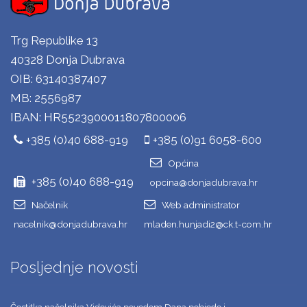
Trg Republike 13
40328 Donja Dubrava
OIB: 63140387407
MB: 2556987
IBAN: HR5523900011807800006
+385 (0)40 688-919
+385 (0)91 6058-600
Općina
+385 (0)40 688-919
opcina@donjadubrava.hr
Načelnik
Web administrator
nacelnik@donjadubrava.hr
mladen.hunjadi2@ck.t-com.hr
Posljednje novosti