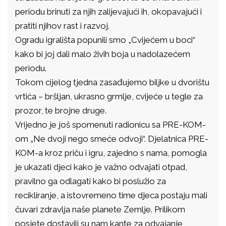
periodu brinuti za njih zalijevajući ih, okopavajući i
pratiti njihov rast i razvoj.
Ogradu igrališta popunili smo „Cvijećem u boci“
kako bi joj dali malo živih boja u nadolazećem
periodu.
Tokom cijelog tjedna zasađujemo biljke u dvorištu
vrtića – bršljan, ukrasno grmlje, cvijeće u tegle za
prozor, te brojne druge.
Vrijedno je još spomenuti radionicu sa PRE-KOM-
om „Ne dvoji nego smeće odvoji“. Djelatnica PRE-
KOM-a kroz priču i igru, zajedno s nama, pomogla
je ukazati djeci kako je važno odvajati otpad,
pravilno ga odlagati kako bi poslužio za
recikliranje, a istovremeno time djeca postaju mali
čuvari zdravlja naše planete Zemlje. Prilikom
posjete dostavili su nam kante za odvajanje