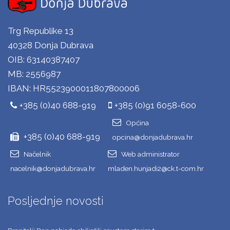
Trg Republike 13
40328 Donja Dubrava
OIB: 63140387407
MB: 2556987
IBAN: HR5523900011807800006
+385 (0)40 688-919
+385 (0)91 6058-600
Općina
+385 (0)40 688-919
opcina@donjadubrava.hr
Načelnik
Web administrator
nacelnik@donjadubrava.hr
mladen.hunjadi2@ck.t-com.hr
Posljednje novosti