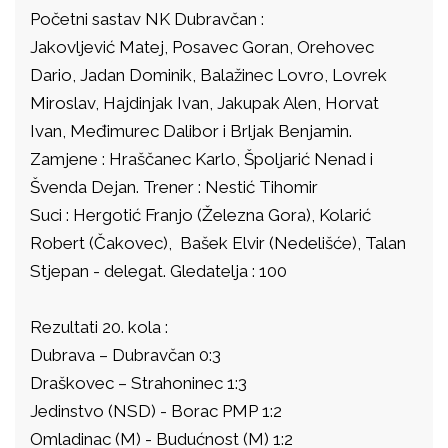
Početni sastav NK Dubravčan :
Jakovljević Matej, Posavec Goran, Orehovec
Dario, Jadan Dominik, Balažinec Lovro, Lovrek
Miroslav, Hajdinjak Ivan, Jakupak Alen, Horvat
Ivan, Međimurec Dalibor i Brljak Benjamin.
Zamjene : Hraščanec Karlo, Špoljarić Nenad i
Švenda Dejan. Trener : Nestić Tihomir
Suci : Hergotić Franjo (Železna Gora), Kolarić
Robert (Čakovec), Bašek Elvir (Nedelišće), Talan
Stjepan - delegat. Gledatelja : 100
Rezultati 20. kola :
Dubrava – Dubravčan 0:3
Draškovec – Strahoninec 1:3
Jedinstvo (NSD) - Borac PMP 1:2
Omladinac (M) - Budućnost (M) 1:2