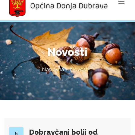
Novosti
Naslovna
Novosti
Dobravčani bolji od
5