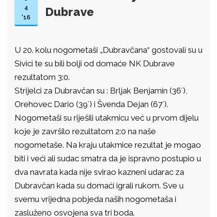
4
Dubrave
'16
U 20. kolu nogometaši „Dubravčana“ gostovali su u
Sivici te su bili bolji od domaće NK Dubrave
rezultatom 3:0.
Strijelci za Dubravčan su : Brljak Benjamin (36´),
Orehovec Dario (39´) i Švenda Dejan (67´).
Nogometaši su riješili utakmicu već u prvom dijelu
koje je završilo rezultatom 2:0 na naše
nogometaše. Na kraju utakmice rezultat je mogao
biti i veći ali sudac smatra da je ispravno postupio u
dva navrata kada nije svirao kazneni udarac za
Dubravčan kada su domaći igrali rukom. Sve u
svemu vrijedna pobjeda naših nogometaša i
zasluženo osvojena sva tri boda.