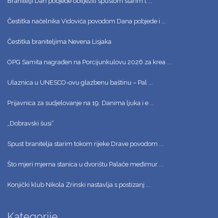
Branitelji Dan pobjede obilježili spustom starim t ...
Čestitka načelnika Vidovića povodom Dana pobjede i ...
Čestitka braniteljima Nevena Lisjaka
OPG Samita nagrađen na Porcijunkulovu 2026 za krea ...
Ulaznica u UNESCO-ovu glazbenu baštinu – Pal ...
Prijavnica za sudjelovanje na 19. Danima ljuka i e ...
„Dobravski šusi“
Spust branitelja starim tokom rijeke Drave povodom ...
Što mjeri mjerna stanica u dvorištu Palače međimur ...
Konjički klub Nikola Zrinski nastavlja s postizanj ...
Kategorije