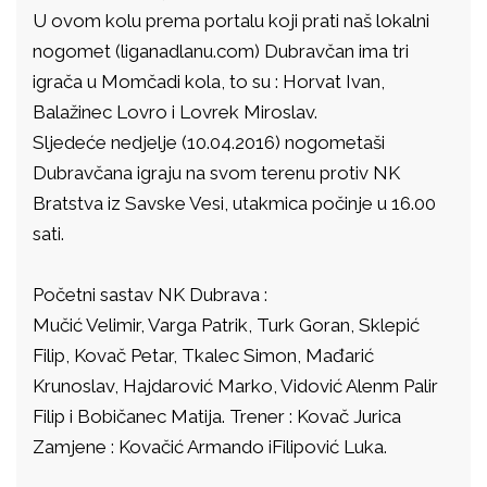
U ovom kolu prema portalu koji prati naš lokalni
nogomet (liganadlanu.com) Dubravčan ima tri
igrača u Momčadi kola, to su : Horvat Ivan,
Balažinec Lovro i Lovrek Miroslav.
Sljedeće nedjelje (10.04.2016) nogometaši
Dubravčana igraju na svom terenu protiv NK
Bratstva iz Savske Vesi, utakmica počinje u 16.00
sati.
Početni sastav NK Dubrava :
Mučić Velimir, Varga Patrik, Turk Goran, Sklepić
Filip, Kovač Petar, Tkalec Simon, Mađarić
Krunoslav, Hajdarović Marko, Vidović Alenm Palir
Filip i Bobičanec Matija. Trener : Kovač Jurica
Zamjene : Kovačić Armando iFilipović Luka.