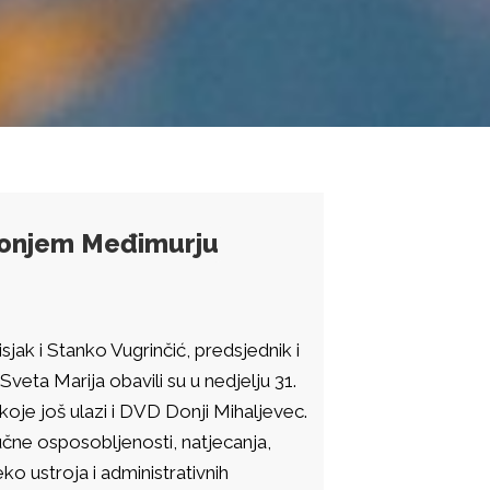
Donjem Međimurju
jak i Stanko Vugrinčić, predsjednik i
eta Marija obavili su u nedjelju 31.
oje još ulazi i DVD Donji Mihaljevec.
čne osposobljenosti, natjecanja,
o ustroja i administrativnih