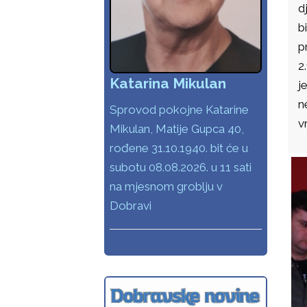
d
b
p
2
Katarina Mikulan
j
n
Sprovod pokojne Katarine
v
Mikulan, Matije Gupca 40,
rođene 31.10.1940. bit će u
subotu 08.08.2026. u 11 sati
na mjesnom groblju v
Dobravi