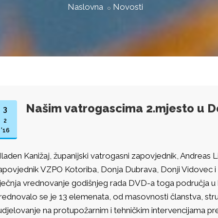
Naslovna
Novosti
Našim vatrogascima 2.mjesto u 
3
2
'16
laden Kanižaj, županijski vatrogasni zapovjednik, Andreas Lis
apovjednik VZPO Kotoriba, Donja Dubrava, Donji Vidovec i Sv
iječnja vrednovanje godišnjeg rada DVD-a toga područja u k
rednovalo se je 13 elemenata, od masovnosti članstva, stru
udjelovanje na protupožarnim i tehničkim intervencijama prek