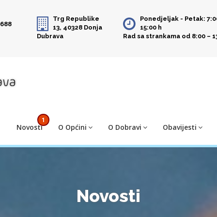
Trg Republike
Ponedjeljak - Petak: 7:0
 688
13, 40328 Donja
15:00 h
Dubrava
Rad sa strankama od 8:00 – 1
1
Novosti
O Općini
O Dobravi
Obavijesti
Novosti