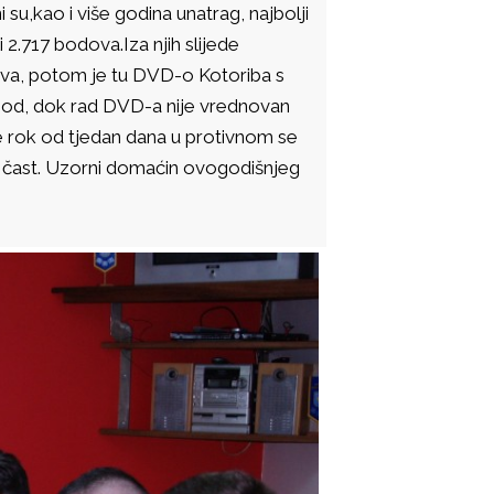
 su,kao i više godina unatrag, najbolji
i 2.717 bodova.Iza njih slijede
ova, potom je tu DVD-o Kotoriba s
 bod, dok rad DVD-a nije vrednovan
je rok od tjedan dana u protivnom se
na čast. Uzorni domaćin ovogodišnjeg