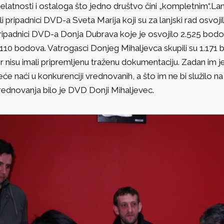
jelatnosti i ostaloga što jedno društvo čini „kompletnim“.Lani
ili pripadnici DVD-a Sveta Marija koji su za lanjski rad osvojil
ripadnici DVD-a Donja Dubrava koje je osvojilo 2.525 bod
.110 bodova. Vatrogasci Donjeg Mihaljevca skupili su 1.171
er nisu imali pripremljenu traženu dokumentaciju. Zadan im 
eće naći u konkurenciji vrednovanih, a što im ne bi služilo 
rednovanja bilo je DVD Donji Mihaljevec.