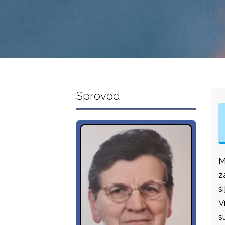
Sprovod
M
z
s
V
s