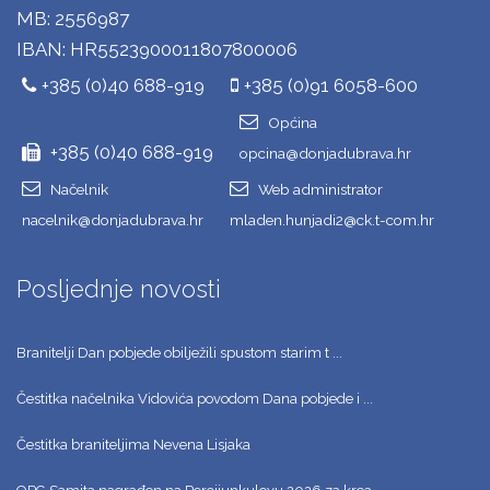
MB: 2556987
IBAN: HR5523900011807800006
+385 (0)40 688-919
+385 (0)91 6058-600
Općina
+385 (0)40 688-919
opcina@donjadubrava.hr
Načelnik
Web administrator
nacelnik@donjadubrava.hr
mladen.hunjadi2@ck.t-com.hr
Posljednje novosti
Branitelji Dan pobjede obilježili spustom starim t ...
Čestitka načelnika Vidovića povodom Dana pobjede i ...
Čestitka braniteljima Nevena Lisjaka