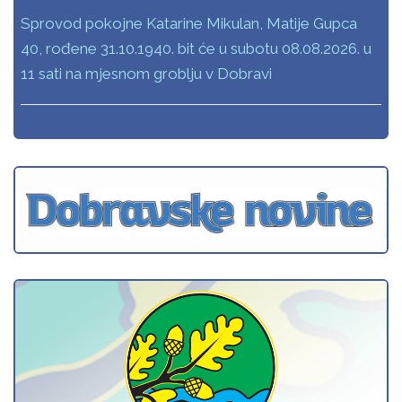
Sprovod pokojne Katarine Mikulan, Matije Gupca
40, rođene 31.10.1940. bit će u subotu 08.08.2026. u
11 sati na mjesnom groblju v Dobravi