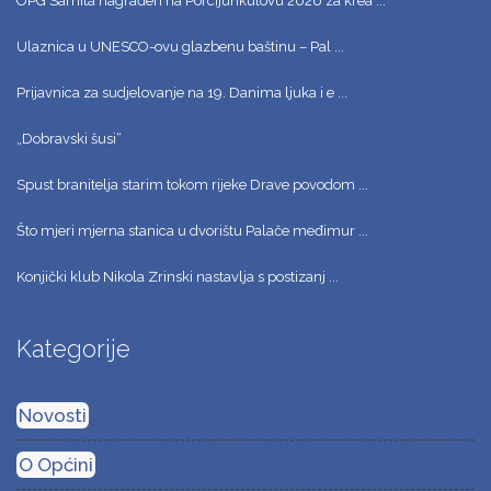
OPG Samita nagrađen na Porcijunkulovu 2026 za krea ...
Ulaznica u UNESCO-ovu glazbenu baštinu – Pal ...
Prijavnica za sudjelovanje na 19. Danima ljuka i e ...
„Dobravski šusi“
Spust branitelja starim tokom rijeke Drave povodom ...
Što mjeri mjerna stanica u dvorištu Palače međimur ...
Konjički klub Nikola Zrinski nastavlja s postizanj ...
Kategorije
Novosti
O Općini