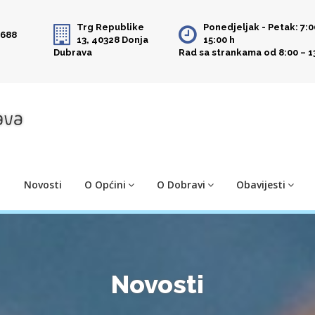
Trg Republike
Ponedjeljak - Petak: 7:0
 688
13, 40328 Donja
15:00 h
Dubrava
Rad sa strankama od 8:00 – 1
Novosti
O Općini
O Dobravi
Obavijesti
Novosti