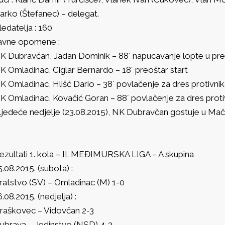
arko (Štefanec) – delegat.
ledatelja : 160
avne opomene :
K Dubravčan, Jadan Dominik – 88´ napucavanje lopte u prek
K Omladinac, Ciglar Bernardo – 18´ preoštar start
K Omladinac, Hlišć Dario – 38´ povlačenje za dres protivnik
K Omladinac, Kovačić Goran – 88´ povlačenje za dres proti
ljedeće nedjelje (23.08.2015), NK Dubravčan gostuje u Ma
ezultati 1. kola – II. MEĐIMURSKA LIGA – A skupina
5.08.2015. (subota) :
ratstvo (SV) – Omladinac (M) 1-0
6.08.2015. (nedjelja) :
raškovec – Vidovčan 2-3
ubrava – Jedinstvo (NSD) 4-3