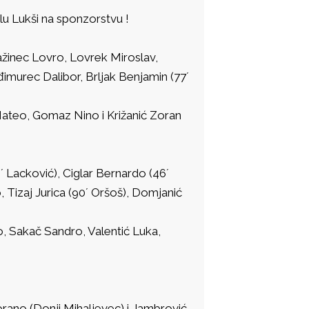
elu Lukši na sponzorstvu !
lažinec Lovro, Lovrek Miroslav,
imurec Dalibor, Brljak Benjamin (77´
 Mateo, Gomaz Nino i Križanić Zoran
 Lacković), Ciglar Bernardo (46´
, Tizaj Jurica (90´ Oršoš), Domjanić
o, Sakač Sandro, Valentić Luka,
orano (Donji Mihaljevec) i Jambrović