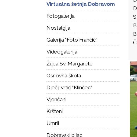
Virtualna šetnja Dobravom
D
Fotogalerija
S
B
Nostalgija
B
Galerija "Foto Frančić"
Č
Videogalerija
Župa Sv. Margarete
Osnovna škola
Dječji vrtić "Klinčec"
Vjenčani
Kršteni
Umrli
Dobravski pijac