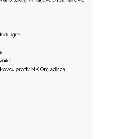
idu igre
a
vnika
čkovcu protiv NK Omladinca