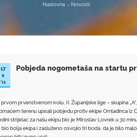
Naslovna
Novosti
Pobjeda nogometaša na startu p
17
8
'15
 prvom prvenstvenom kolu, II. Županijske lige – skupina „A
omaćem terenu upisali pobjedu protiv ekipe Omladinca iz D
edini strijelac za našu ekipu bio je Miroslav Lovrek u 30 mi
e bio bolja ekipa i zasluženo osvojio tri boda, da je bilo malo
ogao biti i puno veći.