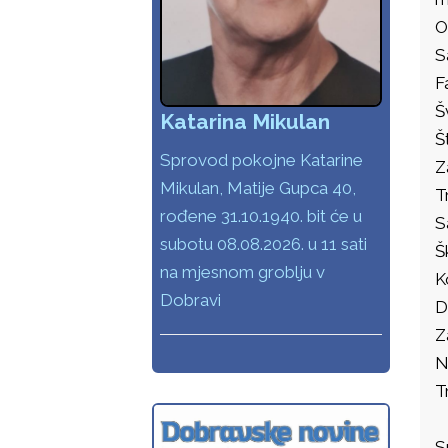
O
S
F
Š
Katarina Mikulan
Š
Sprovod pokojne Katarine
Z
Mikulan, Matije Gupca 40,
T
rođene 31.10.1940. bit će u
S
subotu 08.08.2026. u 11 sati
Š
na mjesnom groblju v
K
Dobravi
D
Z
N
T
S