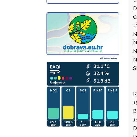
D
G
J
N
N
N
N
S
R
1
B
1
D
D