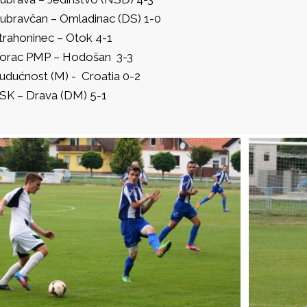
ubravčan – Omladinac (DS) 1-0
trahoninec – Otok 4-1
orac PMP – Hodošan 3-3
udućnost (M) - Croatia 0-2
SK – Drava (DM) 5-1