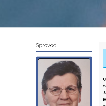
Sprovod
U
d
J
j
m