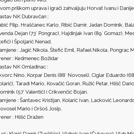
vom prilikom uprava i igrači zahvaljuju Horvat Ivanu i Danij
astav NK Dubravčan :
abić Filip, Hraščanec Karlo, Ribić Damir, Jadan Dominik, Ba
venda Dejan (73´ Pongrac), Hajdinjak Ivan (89´ Gomaz), Međ
tefić) i Špoljarić Nenad.
amjene : Jagić Nikola, Štefić Emil, Rafael Nikola, Pongrac
rener : Kedmenec Božidar
astav NK Omladinac :
kvorc Nino, Korpar Denis (88´ Novosel), Ciglar Eduardo (68´
olarić), Taradi Mario, Kovačić Goran, Ružić Petar, Hlišč Dario
ominik (57´ Valentić) i Crikvenčić Bojan.
amjene : Šantavec Kristijan, Kolarić Ivan, Lacković Leonard
ovosel Mario i Oršoš Josip.
rener : Hlišć Dražen
uci : Klarić Damir (Turčišće), Vlahek Ivan (Čukovec), Vlah M