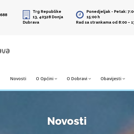
Trg Republike
Ponedjeljak - Petak: 7:0
 688
13, 40328 Donja
15:00 h
Dubrava
Rad sa strankama od 8:00 – 1
Novosti
O Općini
O Dobravi
Obavijesti
Novosti