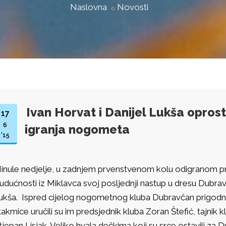
Naslovna
Novosti
Ivan Horvat i Danijel Lukša oprost
17
6
igranja nogometa
'15
inule nedjelje, u zadnjem prvenstvenom kolu odigranom 
udućnosti iz Miklavca svoj posljednji nastup u dresu Dubravč
ukša. Ispred cijelog nogometnog kluba Dubravčan prigodn
takmice uručili su im predsjednik kluba Zoran Štefić, tajnik 
tjepan Lisjak. Veliko hvala dečkima koji su srce ostavili za 