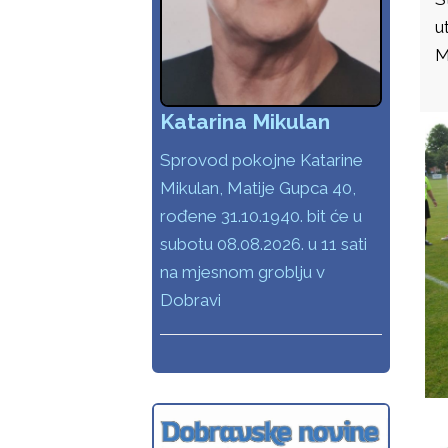
u
M
Katarina Mikulan
Sprovod pokojne Katarine
Mikulan, Matije Gupca 40,
rođene 31.10.1940. bit će u
subotu 08.08.2026. u 11 sati
na mjesnom groblju v
Dobravi