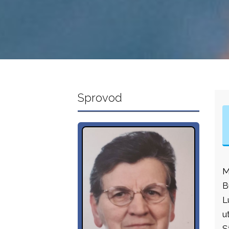
Sprovod
M
B
L
u
S