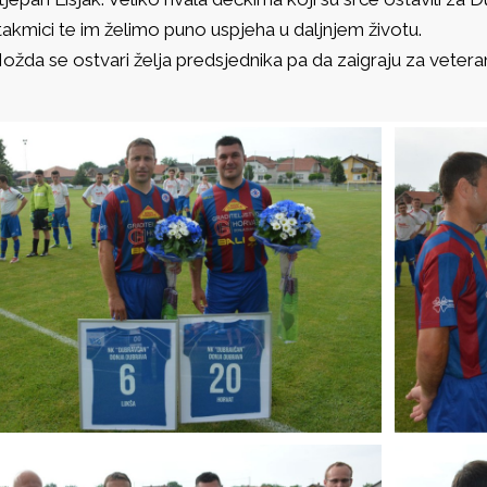
takmici te im želimo puno uspjeha u daljnjem životu.
ožda se ostvari želja predsjednika pa da zaigraju za veter