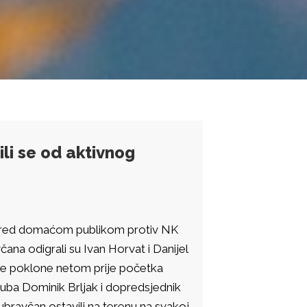
ili se od aktivnog
pred domaćom publikom protiv NK
ana odigrali su Ivan Horvat i Danijel
e poklone netom prije početka
kluba Dominik Brljak i dopredsjednik
Dubravčan ostavili na terenu na svakoj