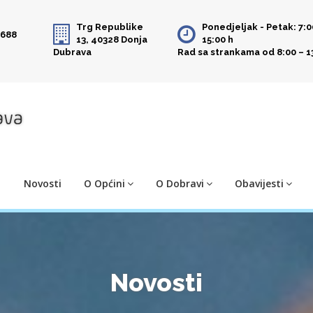
Trg Republike
Ponedjeljak - Petak: 7:0
 688
13, 40328 Donja
15:00 h
Dubrava
Rad sa strankama od 8:00 – 1
Novosti
O Općini
O Dobravi
Obavijesti
Novosti