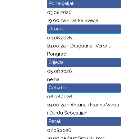
Ponedjeljak
03.08.2026.
19.00 za + Darka Šveca
Utorak
04.08.2026.
19.00 za + Dragutina i Veronu
Pongrac
Srijeda
05.08.2026.
nema
Četvrtak
06.08.2026.
19.00 za + Antuna i Francu Varga
i Đurđu Šebestijan
Petak
07.08.2026.
19.00 na čast Srcu Isusovu i