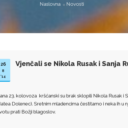
Naslovna
Novosti
Vjenčali se Nikola Rusak i Sanja 
26
8
'14
ana 23. kolovoza kršćanski su brak sklopili Nikola Rusak i S
atea Dolenec). Sretnim mladencima čestitamo i neka ih u 
ivotu prati Božji blagoslov.