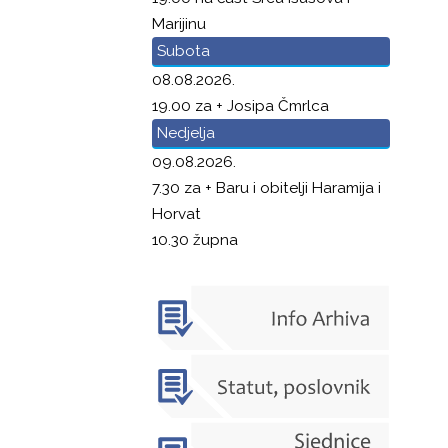
Marijinu
Subota
08.08.2026.
19.00 za + Josipa Čmrlca
Nedjelja
09.08.2026.
7.30 za + Baru i obitelji Haramija i
Horvat
10.30 župna