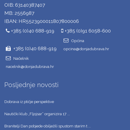
OIB: 63140387407
MB: 2556987
IBAN: HR5523900011807800006
+385 (0)40 688-919
+385 (0)91 6058-600
Općina
+385 (0)40 688-919
opcina@donjadubrava.hr
Načelnik
nacelnik@donjadubrava.hr
Posljednje novosti
Dobrava iz ptičje perspektive
Nautički klub „Fljojsar“ organizira 17 ...
Branitelji Dan pobjede obilježili spustom starim t ...