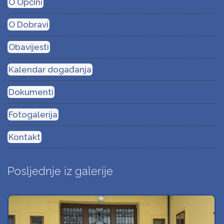
O Općini
O Dobravi
Obavijesti
Kalendar događanja
Dokumenti
Fotogalerija
Kontakt
Posljednje iz galerije