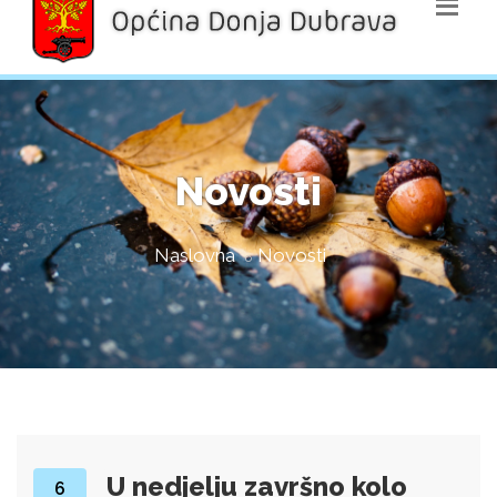
Novosti
Naslovna
Novosti
U nedjelju završno kolo
6