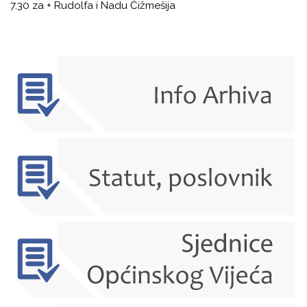
7.30 za + Rudolfa i Nadu Čižmešija