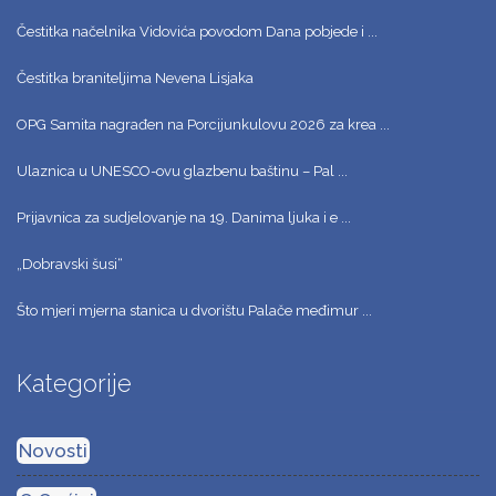
Čestitka načelnika Vidovića povodom Dana pobjede i ...
Čestitka braniteljima Nevena Lisjaka
OPG Samita nagrađen na Porcijunkulovu 2026 za krea ...
Ulaznica u UNESCO-ovu glazbenu baštinu – Pal ...
Prijavnica za sudjelovanje na 19. Danima ljuka i e ...
„Dobravski šusi“
Što mjeri mjerna stanica u dvorištu Palače međimur ...
Kategorije
Novosti