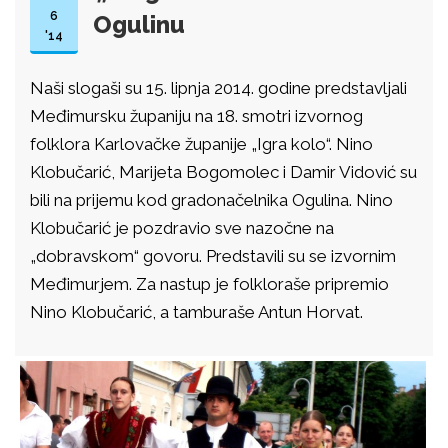
6
Ogulinu
'14
Naši slogaši su 15. lipnja 2014. godine predstavljali
Međimursku županiju na 18. smotri izvornog
folklora Karlovačke županije „Igra kolo“. Nino
Klobučarić, Marijeta Bogomolec i Damir Vidović su
bili na prijemu kod gradonačelnika Ogulina. Nino
Klobučarić je pozdravio sve nazočne na
„dobravskom“ govoru. Predstavili su se izvornim
Međimurjem. Za nastup je folkloraše pripremio
Nino Klobučarić, a tamburaše Antun Horvat.