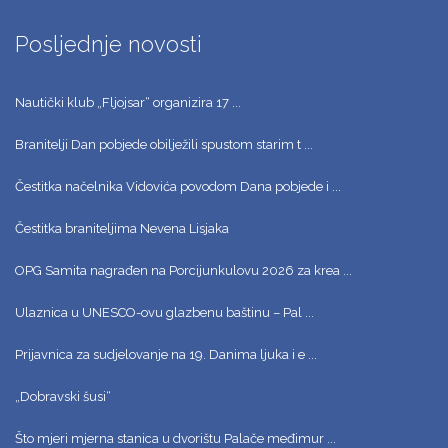
Posljednje novosti
Nautički klub „Fljojsar“ organizira 17 ...
Branitelji Dan pobjede obilježili spustom starim t ...
Čestitka načelnika Vidovića povodom Dana pobjede i ...
Čestitka braniteljima Nevena Lisjaka
OPG Samita nagrađen na Porcijunkulovu 2026 za krea ...
Ulaznica u UNESCO-ovu glazbenu baštinu – Pal ...
Prijavnica za sudjelovanje na 19. Danima ljuka i e ...
„Dobravski šusi“
Što mjeri mjerna stanica u dvorištu Palače međimur ...