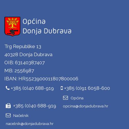
Trg Republike 13
40328 Donja Dubrava
OIB: 63140387407
MB: 2556987
IBAN: HR5523900011807800006
+385 (0)40 688-919
+385 (0)91 6058-600
Općina
+385 (0)40 688-919
opcina@donjadubrava.hr
Načelnik
nacelnik@donjadubrava.hr