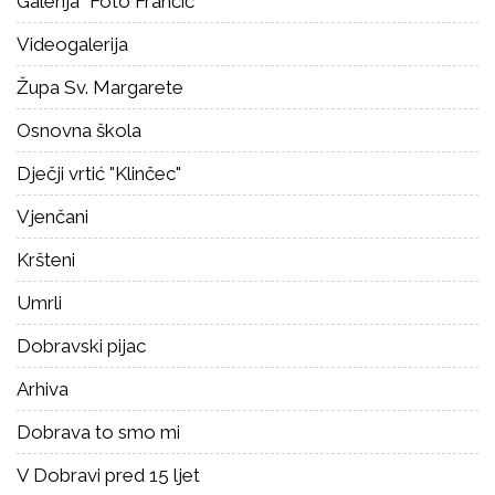
Galerija "Foto Frančić"
Videogalerija
Župa Sv. Margarete
Osnovna škola
Dječji vrtić "Klinčec"
Vjenčani
Kršteni
Umrli
Dobravski pijac
Arhiva
Dobrava to smo mi
V Dobravi pred 15 ljet