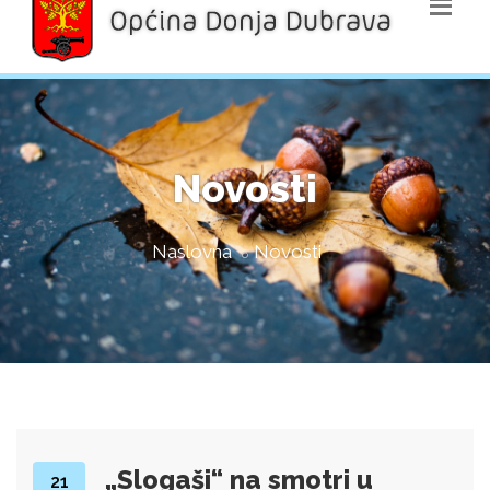
Novosti
Naslovna
Novosti
„Slogaši“ na smotri u
21