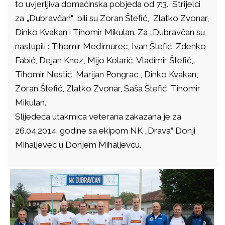
to uvjerljiva domaćinska pobjeda od 7:3. Strijelci
za „Dubravčan“ bili su Zoran Štefić, Zlatko Zvonar,
Dinko Kvakan i Tihomir Mikulan. Za „Dubravčan su
nastupili : Tihomir Međimurec, Ivan Štefić, Zdenko
Fabić, Dejan Knez, Mijo Kolarić, Vladimir Štefić,
Tihomir Nestić, Marijan Pongrac , Dinko Kvakan,
Zoran Štefić, Zlatko Zvonar, Saša Štefić, Tihomir
Mikulan.
Slijedeća utakmica veterana zakazana je za
26.04.2014. godine sa ekipom NK „Drava“ Donji
Mihaljevec u Donjem Mihaljevcu.