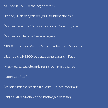
Nautički klub „Fljojsar“ organizira 17 ...
Branitelji Dan pobjede obilježili spustom starim t ...
Čestitka načelnika Vidovića povodom Dana pobjede i ...
Čestitka braniteljima Nevena Lisjaka
OPG Samita nagrađen na Porcijunkulovu 2026 za krea ...
Ulaznica u UNESCO-ovu glazbenu baštinu – Pal ...
Prijavnica za sudjelovanje na 19. Danima ljuka i e ...
„Dobravski šusi“
Što mjeri mjerna stanica u dvorištu Palače međimur ...
Konjički klub Nikola Zrinski nastavlja s postizanj ...