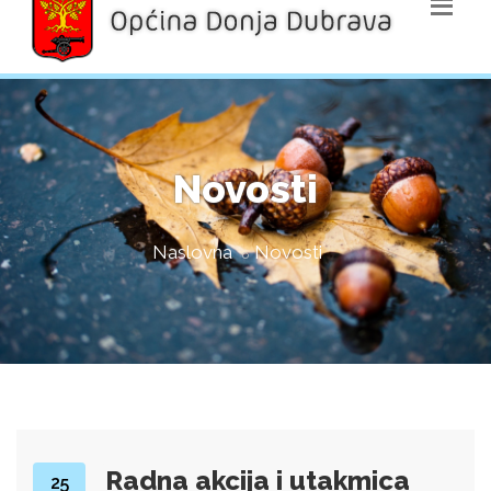
Novosti
Naslovna
Novosti
Radna akcija i utakmica
25