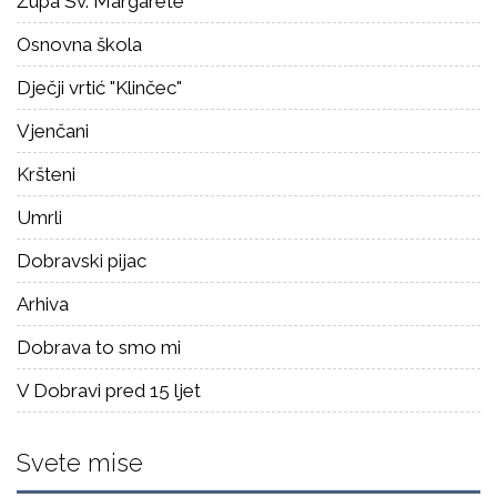
Župa Sv. Margarete
Osnovna škola
Dječji vrtić "Klinčec"
Vjenčani
Kršteni
Umrli
Dobravski pijac
Arhiva
Dobrava to smo mi
V Dobravi pred 15 ljet
Svete mise