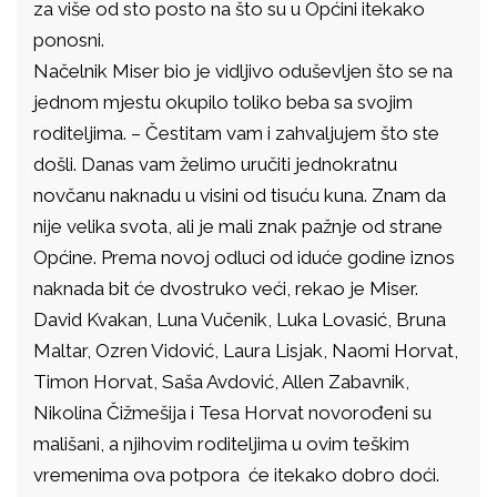
za više od sto posto na što su u Općini itekako
ponosni.
Načelnik Miser bio je vidljivo oduševljen što se na
jednom mjestu okupilo toliko beba sa svojim
roditeljima. – Čestitam vam i zahvaljujem što ste
došli. Danas vam želimo uručiti jednokratnu
novčanu naknadu u visini od tisuću kuna. Znam da
nije velika svota, ali je mali znak pažnje od strane
Općine. Prema novoj odluci od iduće godine iznos
naknada bit će dvostruko veći, rekao je Miser.
David Kvakan, Luna Vučenik, Luka Lovasić, Bruna
Maltar, Ozren Vidović, Laura Lisjak, Naomi Horvat,
Timon Horvat, Saša Avdović, Allen Zabavnik,
Nikolina Čižmešija i Tesa Horvat novorođeni su
mališani, a njihovim roditeljima u ovim teškim
vremenima ova potpora će itekako dobro doći.