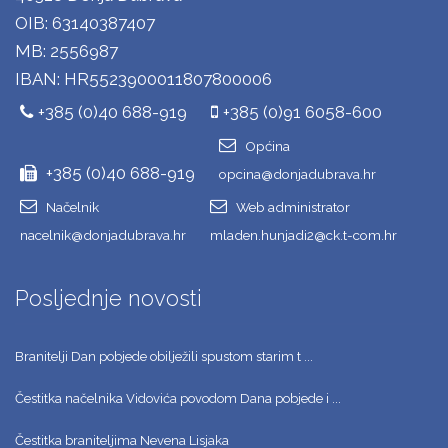
OIB: 63140387407
MB: 2556987
IBAN: HR5523900011807800006
+385 (0)40 688-919
+385 (0)91 6058-600
Općina
+385 (0)40 688-919
opcina@donjadubrava.hr
Načelnik
Web administrator
nacelnik@donjadubrava.hr
mladen.hunjadi2@ck.t-com.hr
Posljednje novosti
Branitelji Dan pobjede obilježili spustom starim t ...
Čestitka načelnika Vidovića povodom Dana pobjede i ...
Čestitka braniteljima Nevena Lisjaka