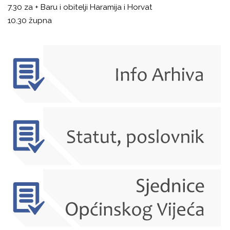
7.30 za + Baru i obitelji Haramija i Horvat
10.30 župna