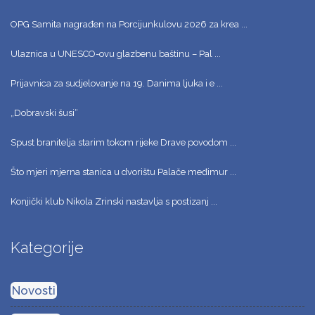
OPG Samita nagrađen na Porcijunkulovu 2026 za krea ...
Ulaznica u UNESCO-ovu glazbenu baštinu – Pal ...
Prijavnica za sudjelovanje na 19. Danima ljuka i e ...
„Dobravski šusi“
Spust branitelja starim tokom rijeke Drave povodom ...
Što mjeri mjerna stanica u dvorištu Palače međimur ...
Konjički klub Nikola Zrinski nastavlja s postizanj ...
Kategorije
Novosti