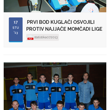
PRVI BOD KUGLAČI OSVOJILI
17
STU
PROTIV NAJJAČE MOMČADI LIGE
'13
statistika072013