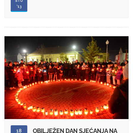
STU
'13
OBILJEŽEN DAN SJEĆANJA NA
18