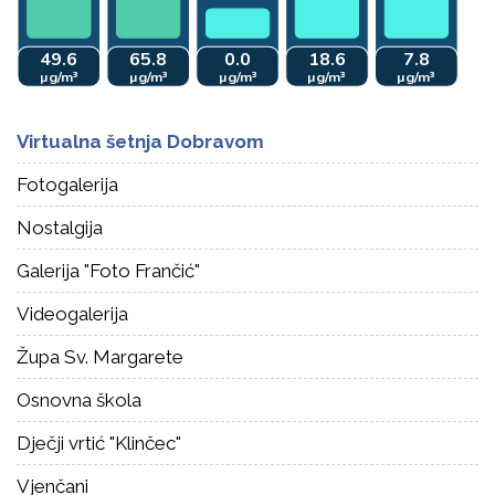
Virtualna šetnja Dobravom
Fotogalerija
Nostalgija
Galerija "Foto Frančić"
Videogalerija
Župa Sv. Margarete
Osnovna škola
Dječji vrtić "Klinčec"
Vjenčani