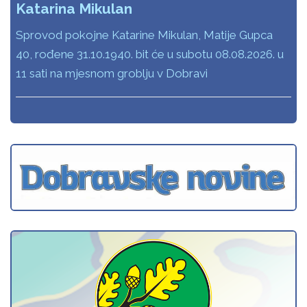
Katarina Mikulan
Sprovod pokojne Katarine Mikulan, Matije Gupca
40, rođene 31.10.1940. bit će u subotu 08.08.2026. u
11 sati na mjesnom groblju v Dobravi