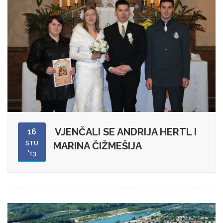
VJENČALI SE ANDRIJA HERTL I
16
STU
MARINA ČIŽMEŠIJA
'13