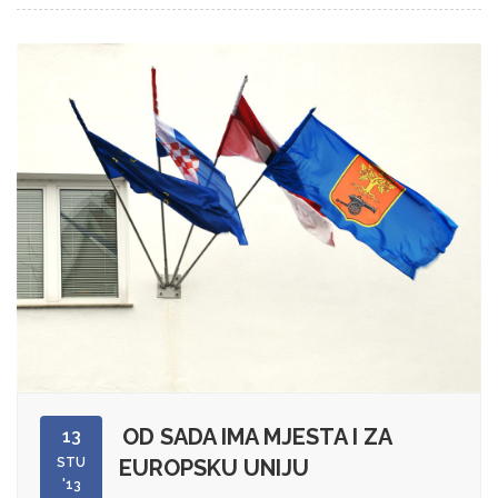
OD SADA IMA MJESTA I ZA
13
STU
EUROPSKU UNIJU
'13