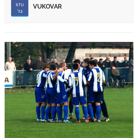
STU
VUKOVAR
'13