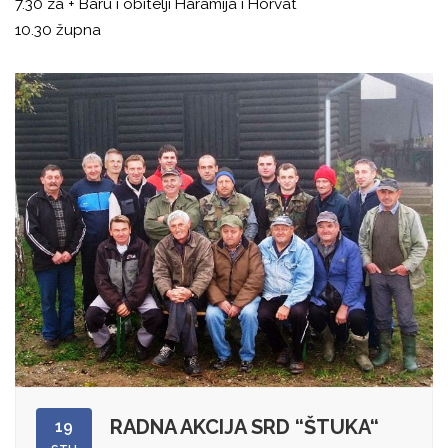
7.30 za + Baru i obitelji Haramija i Horvat
10.30 župna
RADNA AKCIJA SRD “ŠTUKA“
19