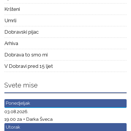
Kršteni
Umrli
Dobravski pijac
Arhiva
Dobrava to smo mi
V Dobravi pred 15 ljet
Svete mise
Ponedjeljak
03.08.2026.
19.00 za + Darka Šveca
Utorak