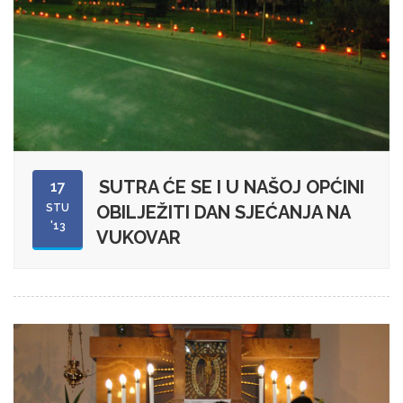
SUTRA ĆE SE I U NAŠOJ OPĆINI
17
STU
OBILJEŽITI DAN SJEĆANJA NA
'13
VUKOVAR