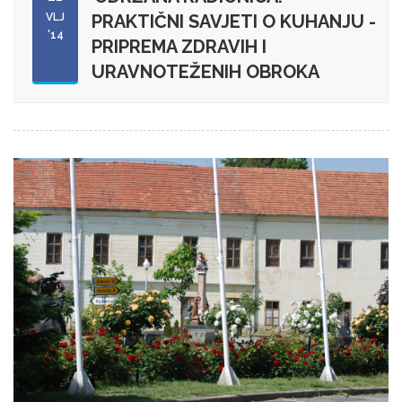
VLJ
PRAKTIČNI SAVJETI O KUHANJU -
'14
PRIPREMA ZDRAVIH I
URAVNOTEŽENIH OBROKA