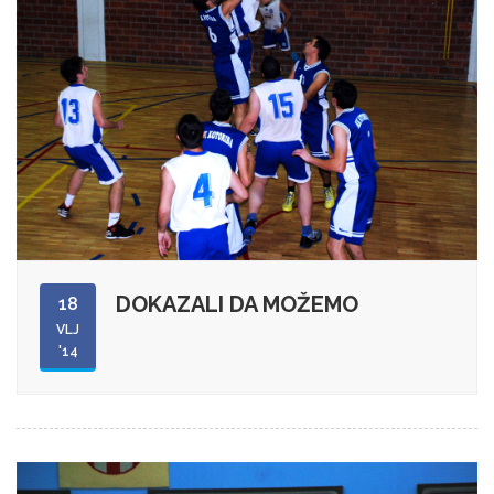
DOKAZALI DA MOŽEMO
18
VLJ
'14