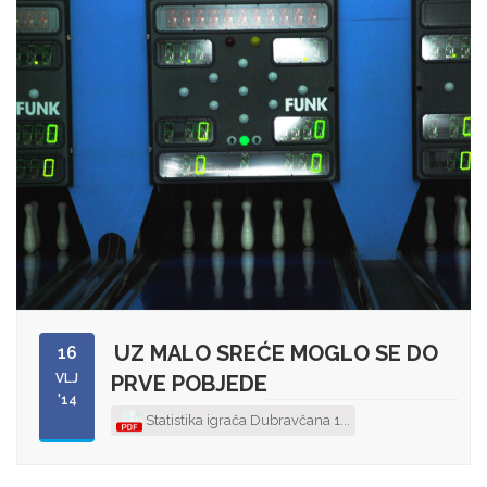
UZ MALO SREĆE MOGLO SE DO
16
VLJ
PRVE POBJEDE
'14
Statistika igrača Dubravčana 1...