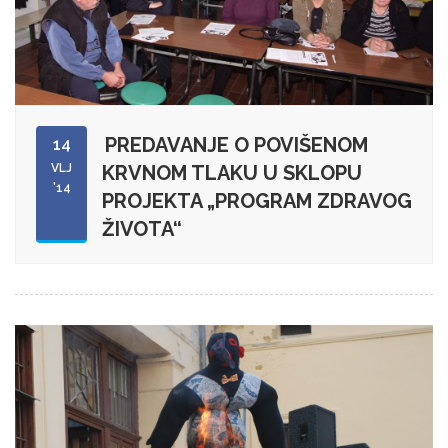
PREDAVANJE O POVIŠENOM
14
VLJ
KRVNOM TLAKU U SKLOPU
'14
PROJEKTA „PROGRAM ZDRAVOG
ŽIVOTA“