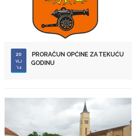
PRORAČUN OPĆINE ZA TEKUĆU
20
VLJ
GODINU
'14