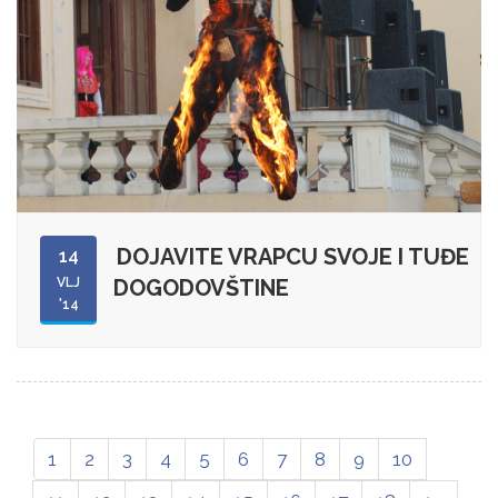
DOJAVITE VRAPCU SVOJE I TUĐE
14
VLJ
DOGODOVŠTINE
'14
1
2
3
4
5
6
7
8
9
10