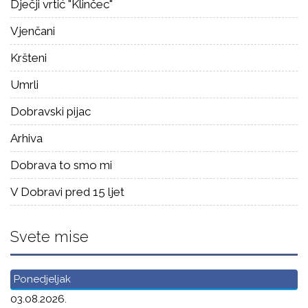
Dječji vrtić "Klinčec"
Vjenčani
Kršteni
Umrli
Dobravski pijac
Arhiva
Dobrava to smo mi
V Dobravi pred 15 ljet
Svete mise
Ponedjeljak
03.08.2026.