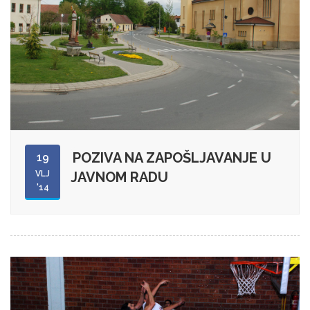
POZIVA NA ZAPOŠLJAVANJE U
19
VLJ
JAVNOM RADU
'14