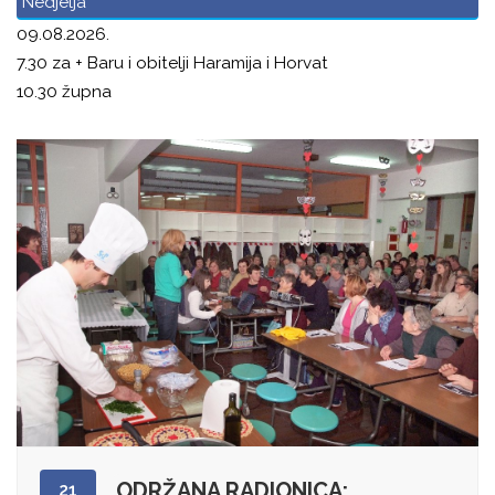
Nedjelja
09.08.2026.
7.30 za + Baru i obitelji Haramija i Horvat
10.30 župna
ODRŽANA RADIONICA:
21