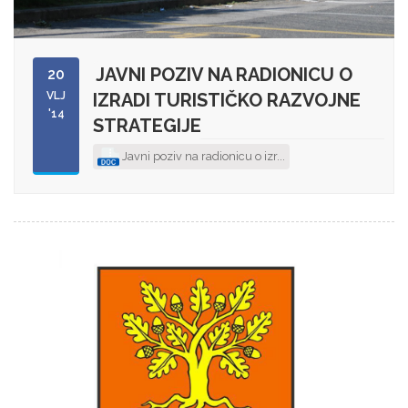
JAVNI POZIV NA RADIONICU O
20
VLJ
IZRADI TURISTIČKO RAZVOJNE
'14
STRATEGIJE
Javni poziv na radionicu o izr...