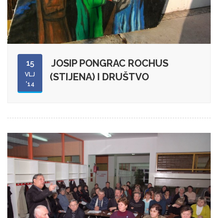
JOSIP PONGRAC ROCHUS
15
VLJ
(STIJENA) I DRUŠTVO
'14