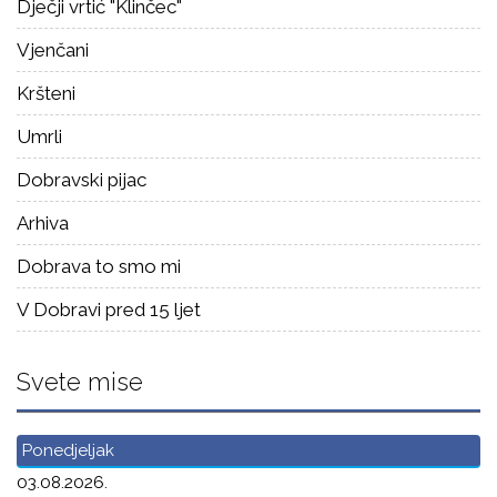
Dječji vrtić "Klinčec"
Vjenčani
Kršteni
Umrli
Dobravski pijac
Arhiva
Dobrava to smo mi
V Dobravi pred 15 ljet
Svete mise
Ponedjeljak
03.08.2026.