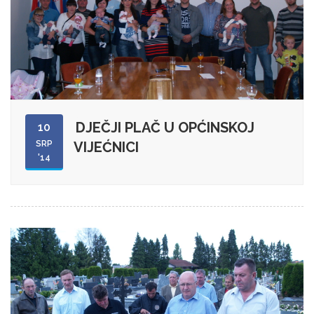
DJEČJI PLAČ U OPĆINSKOJ
10
SRP
VIJEĆNICI
'14