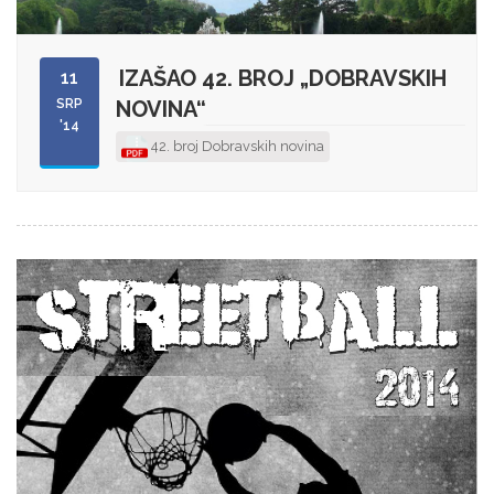
IZAŠAO 42. BROJ „DOBRAVSKIH
11
SRP
NOVINA“
'14
42. broj Dobravskih novina