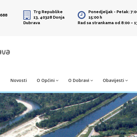
Trg Republike
Ponedjeljak - Petak: 7:0
 688
13, 40328 Donja
15:00 h
Dubrava
Rad sa strankama od 8:00 – 1
Novosti
O Općini
O Dobravi
Obavijesti