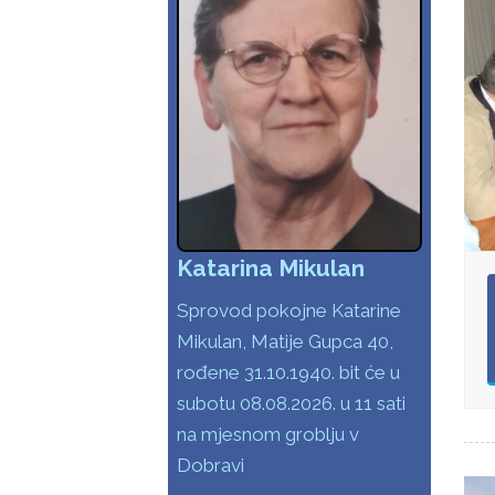
Katarina Mikulan
Sprovod pokojne Katarine
Mikulan, Matije Gupca 40,
rođene 31.10.1940. bit će u
subotu 08.08.2026. u 11 sati
na mjesnom groblju v
Dobravi