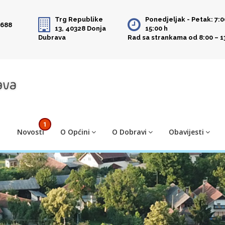
Trg Republike
Ponedjeljak - Petak: 7:0
 688
13, 40328 Donja
15:00 h
Dubrava
Rad sa strankama od 8:00 – 1
1
Novosti
O Općini
O Dobravi
Obavijesti