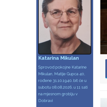
Katarina Mikulan
Sprovod pokojne Katarine
Mikulan, Matije Gupca 40,
rođene 31.10.1940. bit će u
subotu 08.08.2026. u 11 sati
na mjesnom groblju v
Dobravi