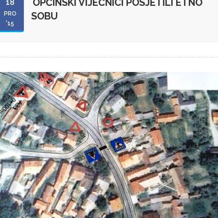
OPĆINSKI VIJEĆNICI POSJETILI ETNO
18
PRO
SOBU
'15