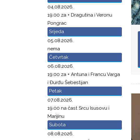
04.08.2026.
19.00 za + Dragutina i Veronu
Pongrac
Srijeda
05.08.2026.
nema
Četvrtak
06.08.2026.
19.00 za + Antuna i Francu Varga
i Đurđu Šebestijan
Petak
07.08.2026.
19.00 na čast Srcu Isusovu i
Marijinu
Subota
08.08.2026.