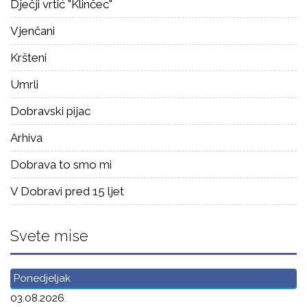
Dječji vrtić "Klinčec"
Vjenčani
Kršteni
Umrli
Dobravski pijac
Arhiva
Dobrava to smo mi
V Dobravi pred 15 ljet
Svete mise
Ponedjeljak
03.08.2026.