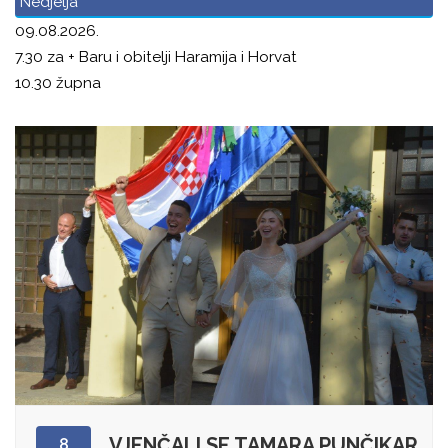
Nedjelja
09.08.2026.
7.30 za + Baru i obitelji Haramija i Horvat
10.30 župna
VJENČALI SE TAMARA PUNČIKAR
8