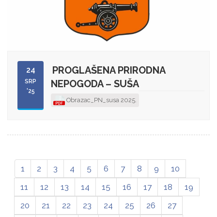
PROGLAŠENA PRIRODNA
24
SRP
NEPOGODA – SUŠA
'25
Obrazac_PN_susa 2025.
1
2
3
4
5
6
7
8
9
10
11
12
13
14
15
16
17
18
19
20
21
22
23
24
25
26
27