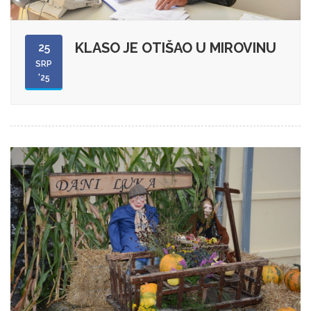
KLASO JE OTIŠAO U MIROVINU
25
SRP
'25