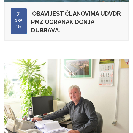
OBAVIJEST ČLANOVIMA UDVDR
31
SRP
PMZ OGRANAK DONJA
'25
DUBRAVA.