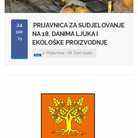
PRIJAVNICA ZA SUDJELOVANJE
24
SRP
NA 18. DANIMA LJUKA I
'25
EKOLOŠKE PROIZVODNJE
2. Prijavnica - 18. Dani ljuka...