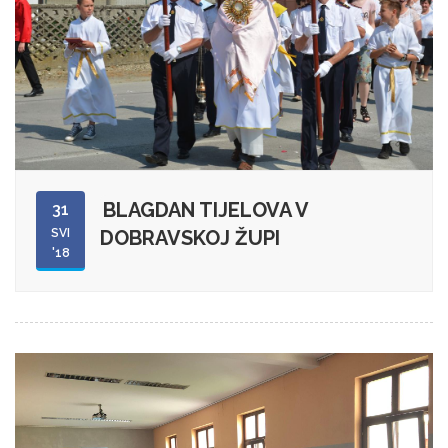
BLAGDAN TIJELOVA V
31
SVI
DOBRAVSKOJ ŽUPI
'18