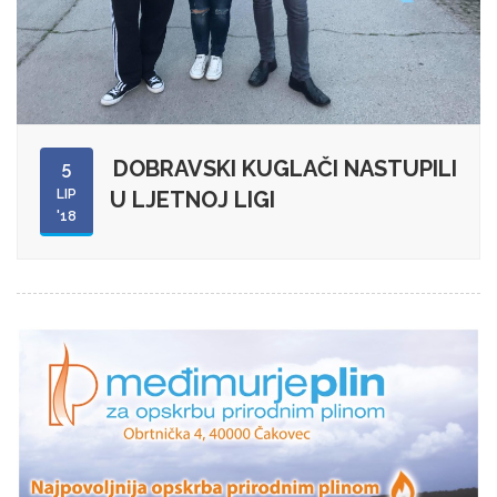
DOBRAVSKI KUGLAČI NASTUPILI
5
LIP
U LJETNOJ LIGI
'18