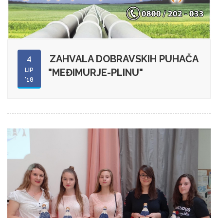
ZAHVALA DOBRAVSKIH PUHAČA
4
LIP
"MEĐIMURJE-PLINU"
'18