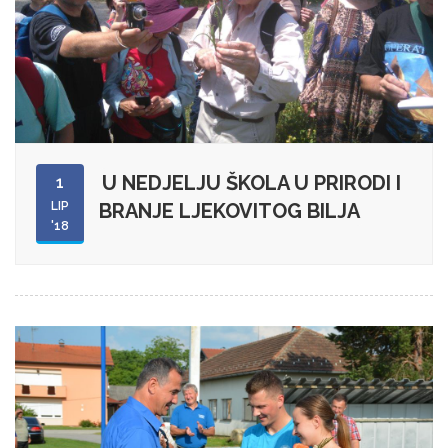
U NEDJELJU ŠKOLA U PRIRODI I
1
LIP
BRANJE LJEKOVITOG BILJA
'18