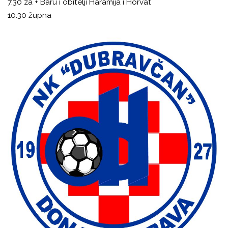
7.30 za + Baru i obitelji Haramija i Horvat
10.30 župna