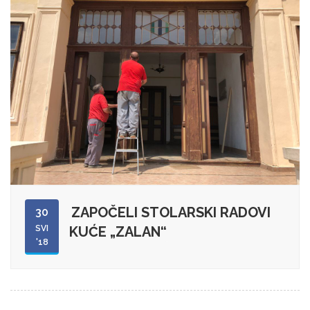
ZAPOČELI STOLARSKI RADOVI
30
SVI
KUĆE „ZALAN“
'18