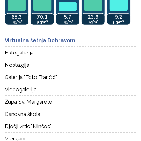
Virtualna šetnja Dobravom
Fotogalerija
Nostalgija
Galerija "Foto Frančić"
Videogalerija
Župa Sv. Margarete
Osnovna škola
Dječji vrtić "Klinčec"
Vjenčani