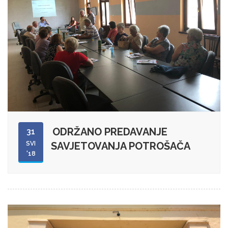
ODRŽANO PREDAVANJE
31
SVI
SAVJETOVANJA POTROŠAČA
'18