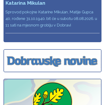
Katarina Mikulan
Sprovod pokojne Katarine Mikulan, Matije Gupca
40, rođene 31.10.1940. bit će u subotu 08.08.2026. u
11 sati na mjesnom groblju v Dobravi