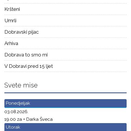
Kršteni
Umrli
Dobravski pijac
Arhiva
Dobrava to smo mi
V Dobravi pred 15 ljet
Svete mise
Ponedjeljak
03.08.2026.
19.00 za + Darka Šveca
Utorak