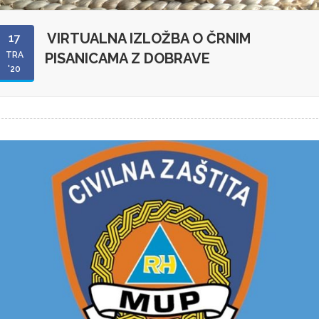
VIRTUALNA IZLOŽBA O ČRNIM
17
TRA
PISANICAMA Z DOBRAVE
'20