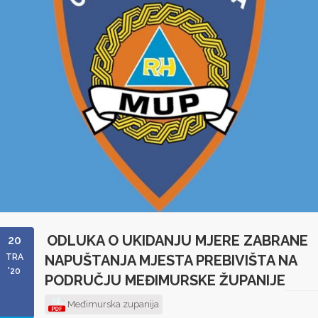
ODLUKA O UKIDANJU MJERE ZABRANE
20
TRA
NAPUŠTANJA MJESTA PREBIVIŠTA NA
'20
PODRUČJU MEĐIMURSKE ŽUPANIJE
Međimurska zupanija