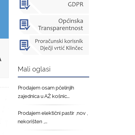
A
Mali oglasi
Prodajem osam pčelinjih
zajednica u AŽ košnic
...
Prodajem elektični pastir ,nov ,
nekorišten ,
...