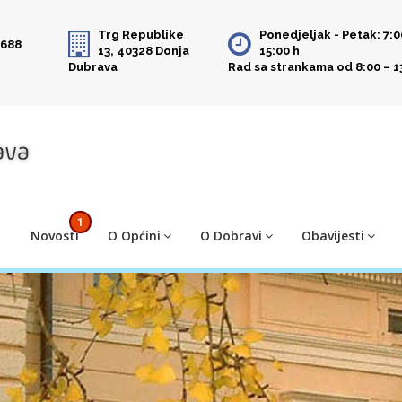
Trg Republike
Ponedjeljak - Petak: 7:0
 688
13, 40328 Donja
15:00 h
Dubrava
Rad sa strankama od 8:00 – 1
1
Novosti
O Općini
O Dobravi
Obavijesti