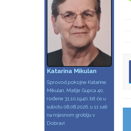
Katarina Mikulan
Sprovod pokojne Katarine
Mikulan, Matije Gupca 40,
rođene 31.10.1940. bit će u
subotu 08.08.2026. u 11 sati
na mjesnom groblju v
Dobravi