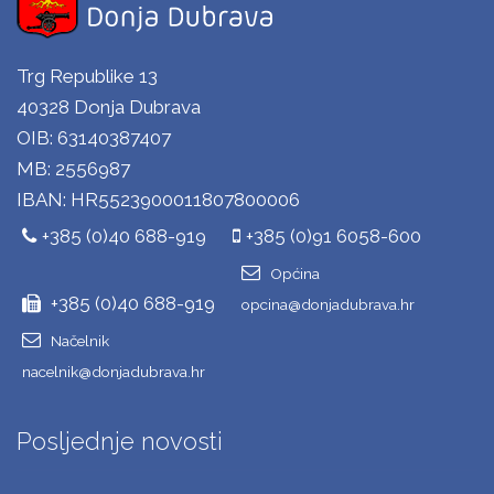
Trg Republike 13
40328 Donja Dubrava
OIB: 63140387407
MB: 2556987
IBAN: HR5523900011807800006
+385 (0)40 688-919
+385 (0)91 6058-600
Općina
+385 (0)40 688-919
opcina@donjadubrava.hr
Načelnik
nacelnik@donjadubrava.hr
Posljednje novosti