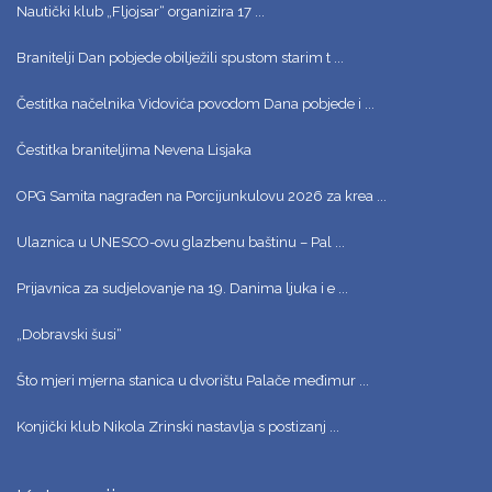
Nautički klub „Fljojsar“ organizira 17 ...
Branitelji Dan pobjede obilježili spustom starim t ...
Čestitka načelnika Vidovića povodom Dana pobjede i ...
Čestitka braniteljima Nevena Lisjaka
OPG Samita nagrađen na Porcijunkulovu 2026 za krea ...
Ulaznica u UNESCO-ovu glazbenu baštinu – Pal ...
Prijavnica za sudjelovanje na 19. Danima ljuka i e ...
„Dobravski šusi“
Što mjeri mjerna stanica u dvorištu Palače međimur ...
Konjički klub Nikola Zrinski nastavlja s postizanj ...