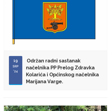
Održan radni sastanak
19
SRP
načelnika PP Prelog Zdravka
'24
Kolarića i Općinskog načelnika
Marijana Varge.