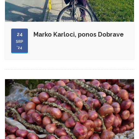
Marko Karloci, ponos Dobrave
24
SRP
'24