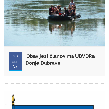
Obavijest članovima UDVDRa
20
SRP
Donje Dubrave
'24