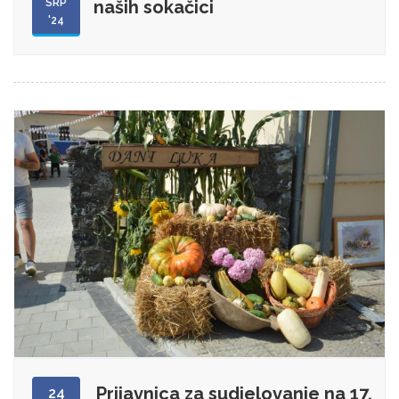
SRP
naših sokačici
'24
Prijavnica za sudjelovanje na 17.
24