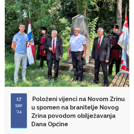
Položeni vijenci na Novom Zrinu
17
SRP
u spomen na branitelje Novog
'24
Zrina povodom obilježavanja
Dana Općine