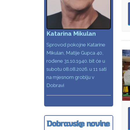
Katarina Mikulan
Sprovod pokojne Katarine
Mikulan, Matije Gupca 40,
rođene 31.10.1940. bit će u
subotu 08.08.2026. u 11 sati
na mjesnom groblju v
Dobravi