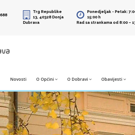
Trg Republike
Ponedjeljak - Petak: 7:0
 688
13, 40328 Donja
15:00 h
Dubrava
Rad sa strankama od 8:00 – 1
Novosti
O Općini
O Dobravi
Obavijesti