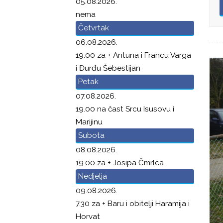
05.08.2026.
nema
Četvrtak
06.08.2026.
19.00 za + Antuna i Francu Varga
i Đurđu Šebestijan
Petak
07.08.2026.
19.00 na čast Srcu Isusovu i
Marijinu
Subota
08.08.2026.
19.00 za + Josipa Čmrlca
Nedjelja
09.08.2026.
7.30 za + Baru i obitelji Haramija i
Horvat