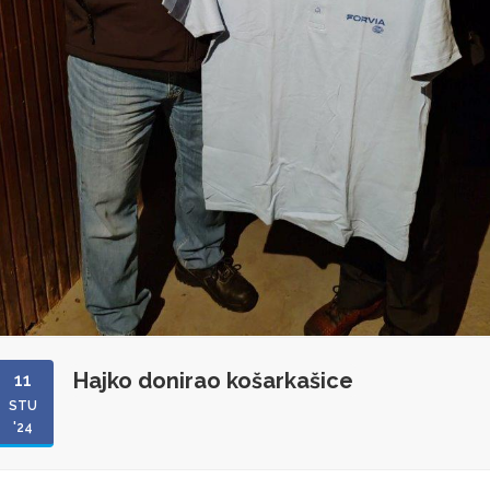
Hajko donirao košarkašice
11
STU
'24