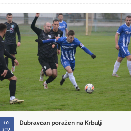
Dubravčan poražen na Krbulji
10
STU