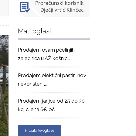
Mali oglasi
Prodajem osam pčelinjih
zajednica u AŽ košnic
...
Prodajem elektični pastir ,nov ,
nekorišten ,
...
Prodajem janjce od 25 do 30
kg. cijena 6€ oči
...
Pročitajte oglase