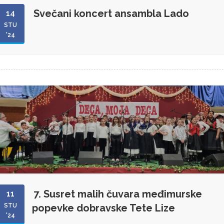
Svečani koncert ansambla Lado
14
STU
'24
7. Susret malih čuvara međimurske
11
STU
popevke dobravske Tete Lize
'24