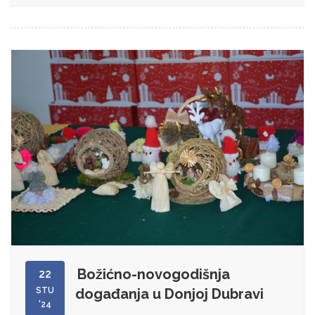
Božićno-novogodišnja
22
STU
događanja u Donjoj Dubravi
'24