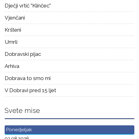
Dječji vrtić "Klinčec"
Vjenčani
Kršteni
Umrli
Dobravski pijac
Arhiva
Dobrava to smo mi
V Dobravi pred 15 ljet
Svete mise
Ponedjeljak
03.08.2026.