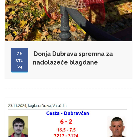
Donja Dubrava spremna za
26
STU
nadolazeće blagdane
'24