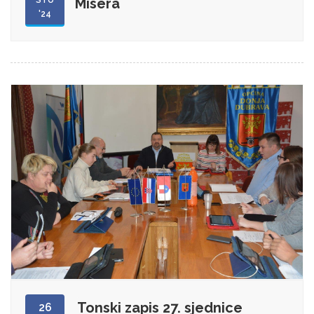
STU
Misera
'24
Tonski zapis 27. sjednice
26