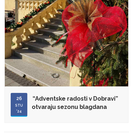
“Adventske radosti v Dobravi”
26
STU
otvaraju sezonu blagdana
'24