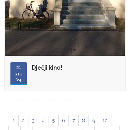
Dječji kino!
21
STU
'24
1
2
3
4
5
6
7
8
9
10