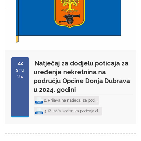
Natječaj za dodjelu poticaja za
22
STU
uređenje nekretnina na
'24
području Općine Donja Dubrava
u 2024. godini
2. Prijava na natječaj za poti...
3. IZJAVA korisnika poticaja d...