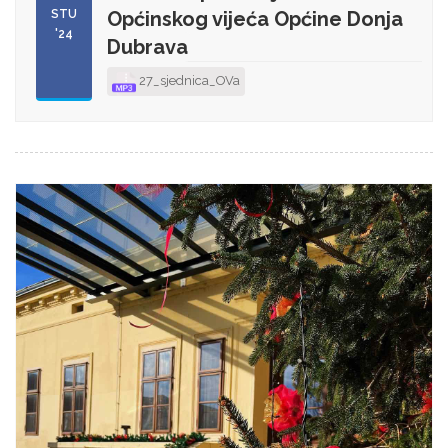
STU
Općinskog vijeća Općine Donja
'24
Dubrava
27_sjednica_OVa