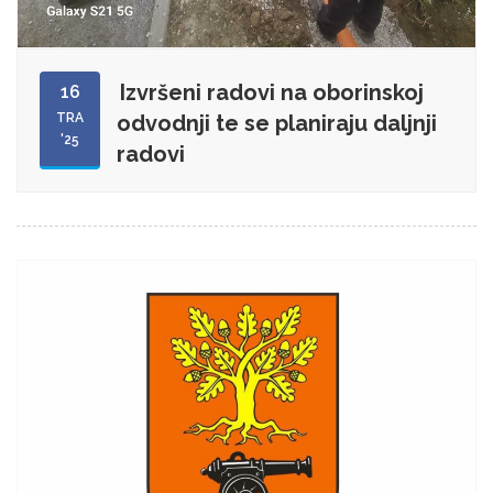
Izvršeni radovi na oborinskoj
16
TRA
odvodnji te se planiraju daljnji
'25
radovi