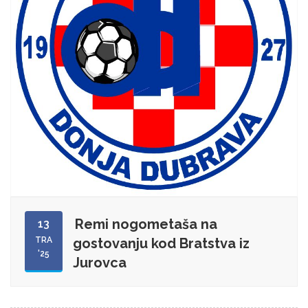
Remi nogometaša na
13
TRA
gostovanju kod Bratstva iz
'25
Jurovca