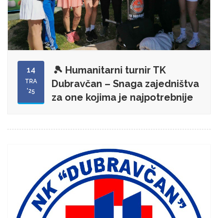
🎾 Humanitarni turnir TK
14
TRA
Dubravčan – Snaga zajedništva
'25
za one kojima je najpotrebnije