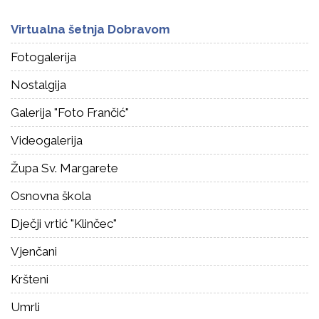
Virtualna šetnja Dobravom
Fotogalerija
Nostalgija
Galerija "Foto Frančić"
Videogalerija
Župa Sv. Margarete
Osnovna škola
Dječji vrtić "Klinčec"
Vjenčani
Kršteni
Umrli