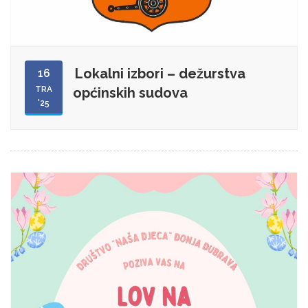
Lokalni izbori – dežurstva
16
TRA
općinskih sudova
'25