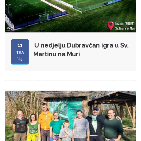
U nedjelju Dubravčan igra u Sv.
11
TRA
Martinu na Muri
'25