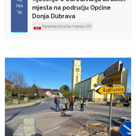
TRA
mjesta na području Općine
'25
Donja Dubrava
Rjesenje biracka mjesta DD