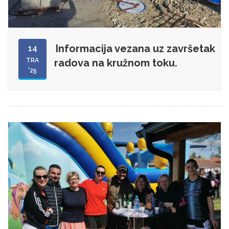
Informacija vezana uz završetak
14
TRA
radova na kružnom toku.
'25