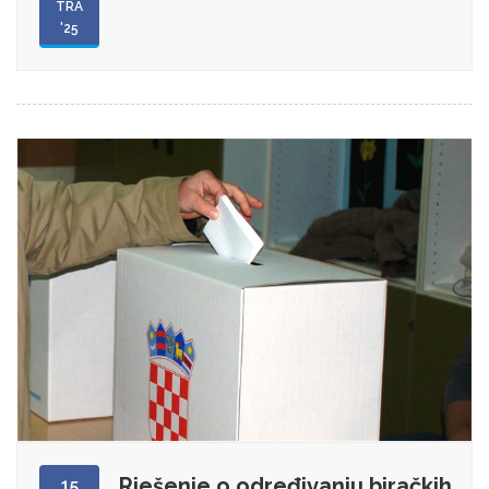
TRA
'25
Rješenje o određivanju biračkih
15