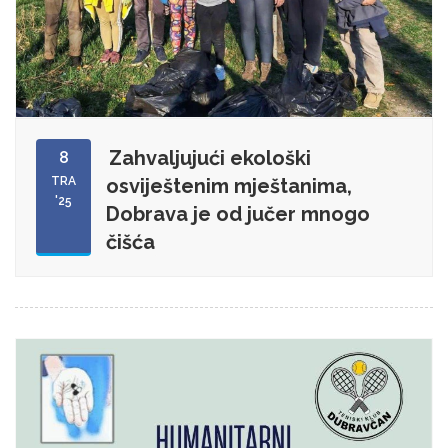
Zahvaljujući ekološki
8
TRA
osviještenim mještanima,
'25
Dobrava je od jučer mnogo
čišća