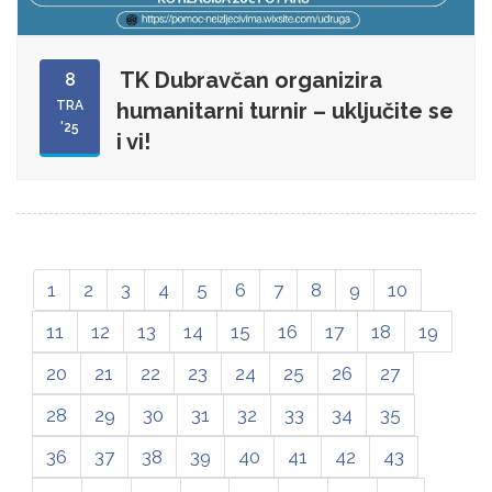
TK Dubravčan organizira
8
TRA
humanitarni turnir – uključite se
'25
i vi!
1
2
3
4
5
6
7
8
9
10
11
12
13
14
15
16
17
18
19
20
21
22
23
24
25
26
27
28
29
30
31
32
33
34
35
36
37
38
39
40
41
42
43