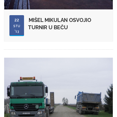
MIŠEL MIKULAN OSVOJIO
22
STU
TURNIR U BEČU
'13