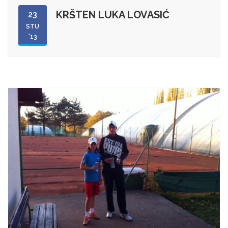
KRŠTEN LUKA LOVASIĆ
23
STU
'13