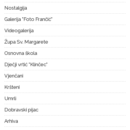
Nostalgija
Galerija "Foto Frančić"
Videogalerija
Župa Sv. Margarete
Osnovna škola
Dječji vrtić "Klinčec"
Vjenčani
Kršteni
Umrli
Dobravski pijac
Arhiva