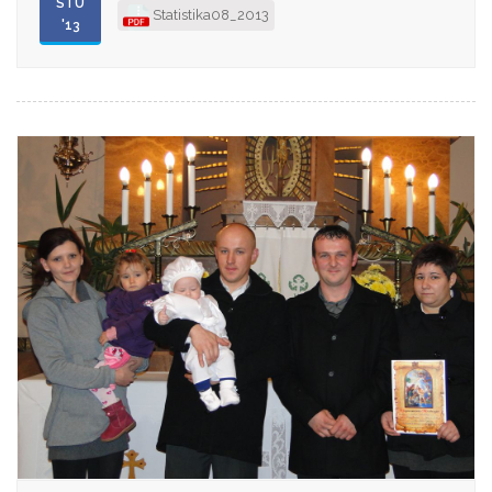
STU
Statistika08_2013
'13