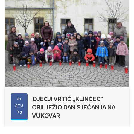
DJEČJI VRTIĆ „KLINČEC“
21
STU
OBILJEŽIO DAN SJEĆANJA NA
'13
VUKOVAR