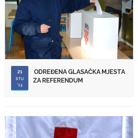
ODREĐENA GLASAČKA MJESTA
21
STU
ZA REFERENDUM
'13