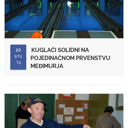
KUGLAČI SOLIDNI NA
22
STU
POJEDINAČNOM PRVENSTVU
'13
MEĐIMURJA