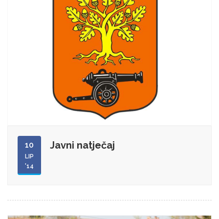
Javni natječaj
10
LIP
'14