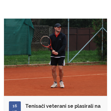
Tenisači veterani se plasirali na
16