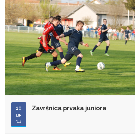
Završnica prvaka juniora
10
LIP
'14