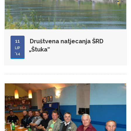
Društvena natjecanja ŠRD
11
LIP
„Štuka“
'14