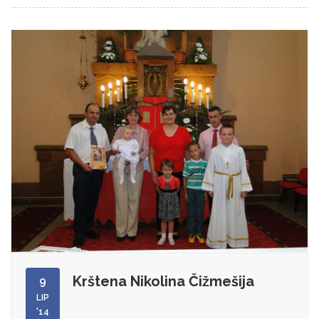
Krštena Nikolina Čižmešija
9
LIP
'14