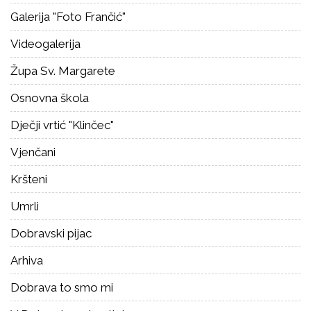
Galerija "Foto Frančić"
Videogalerija
Župa Sv. Margarete
Osnovna škola
Dječji vrtić "Klinčec"
Vjenčani
Kršteni
Umrli
Dobravski pijac
Arhiva
Dobrava to smo mi