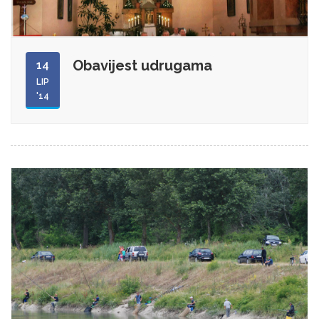
Obavijest udrugama
14
LIP
'14