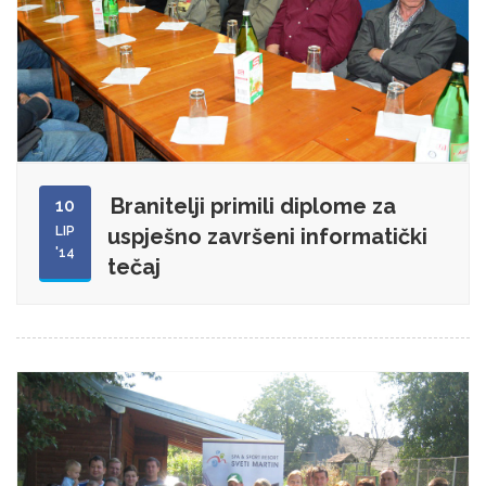
Branitelji primili diplome za
10
LIP
uspješno završeni informatički
'14
tečaj