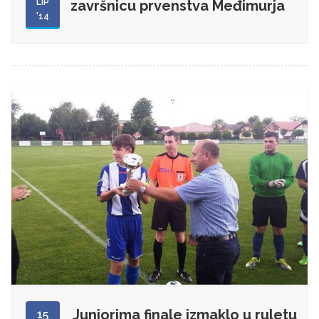
LIP
završnicu prvenstva Međimurja
'14
Juniorima finale izmaklo u ruletu
15