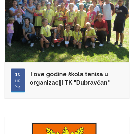
I ove godine škola tenisa u
10
LIP
organizaciji TK "Dubravčan"
'14