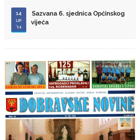
Sazvana 6. sjednica Općinskog
14
LIP
vijeća
'14